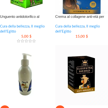
Unguento antidolorifico al
Crema al collagene anti-età per
colocynte: sollievo naturale per
pelle più liscia, luminosa e
muscoli e articolazioni
Cura della bellezza
,
Il meglio
compatta
Cura della bellezza
,
Il meglio
dell’Egitto
dell’Egitto
5,00
$
15,00
$