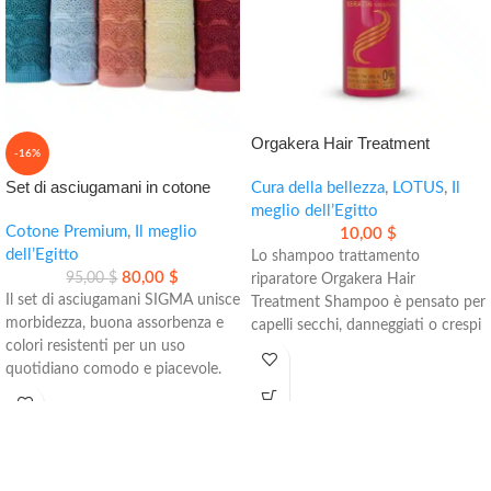
Orgakera Hair Treatment
-16%
Shampoo: shampoo trattamento
Set di asciugamani in cotone
riparatore e nutriente
Cura della bellezza
,
LOTUS
,
Il
egiziano SIGMA
meglio dell’Egitto
Cotone Premium
,
Il meglio
10,00
$
dell’Egitto
Lo shampoo trattamento
80,00
$
95,00
$
riparatore Orgakera Hair
Il set di asciugamani SIGMA unisce
Treatment Shampoo è pensato per
morbidezza, buona assorbenza e
capelli secchi, danneggiati o crespi
colori resistenti per un uso
che hanno bisogno di più cura e
quotidiano comodo e piacevole.
morbidezza. Aiuta a nutrire le
Perfetto per la casa e ideale anche
lunghezze, migliorare la lucentezza
come regalo.
e rendere i capelli più facili da
gestire nella routine di ogni giorno.
• 100% cotone egiziano
• Set da 5 pezzi
– Aiuta a ridurre l’effetto crespo