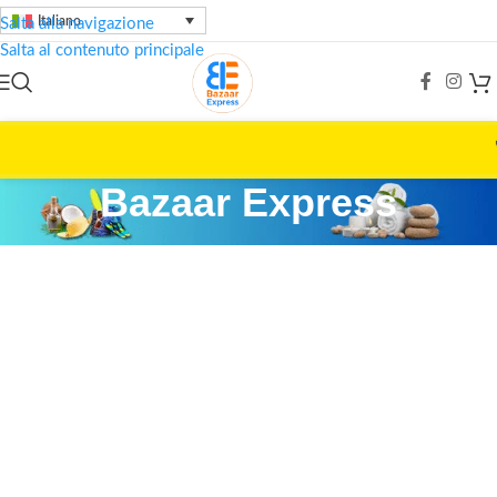
Italiano
Salta alla navigazione
Salta al contenuto principale
🚀
Offer
Bazaar Express