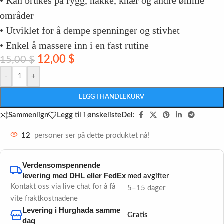
• Kan brukes på rygg, nakke, knær og andre ømme
områder
• Utviklet for å dempe spenninger og stivhet
• Enkel å massere inn i en fast rutine
12,00
$
15,00
$
-
+
LEGG I HANDLEKURV
Del:
Sammenlign
Legg til i ønskeliste
12
personer ser på dette produktet nå!
Verdensomspennende
levering med DHL eller FedEx
med avgifter
Kontakt oss via live chat for å få
5–15 dager
vite fraktkostnadene
Levering i Hurghada samme
Gratis
dag