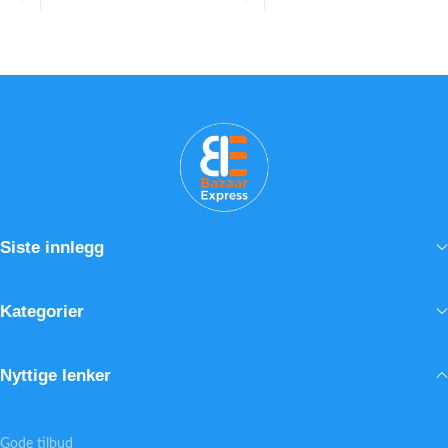
- 2 badehåndklær og 2
• 27 hvite blomster i stilren
håndhåndklær
glassvase
- 2 par tøfler og 2 belter
• Ferske blomster med samme
Et praktisk badekåpesett som også
dag-levering
passer fint som gave.
• Egner seg til bursdag, jubileum
og takk
Siste innlegg
Kategorier
Nyttige lenker
Gode tilbud