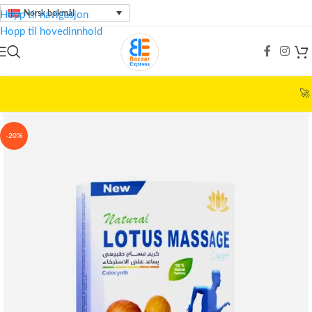
Norsk bokmål
Hopp til navigasjon
Hopp til hovedinnhold
🚀
Topp 
Hjem
/
Skjønnhetspleie
/
LOTUS
-20%