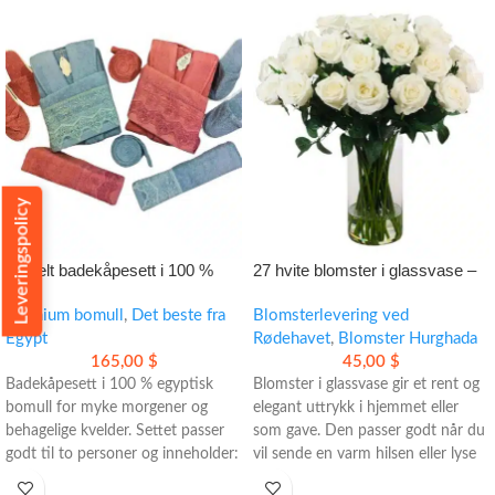
Leveringspolicy
10-delt badekåpesett i 100 %
27 hvite blomster i glassvase –
egyptisk bomull
elegant dekorasjon med klassisk
Premium bomull
,
Det beste fra
uttrykk
Blomsterlevering ved
Egypt
Rødehavet
,
Blomster Hurghada
165,00
$
45,00
$
Badekåpesett i 100 % egyptisk
Blomster i glassvase gir et rent og
bomull for myke morgener og
elegant uttrykk i hjemmet eller
behagelige kvelder. Settet passer
som gave. Den passer godt når du
godt til to personer og inneholder:
vil sende en varm hilsen eller lyse
- 2 badekåper
opp rommet.