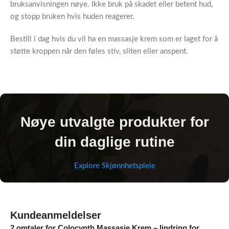
bruksanvisningen nøye. Ikke bruk på skadet eller betent hud,
og stopp bruken hvis huden reagerer.
Bestill i dag hvis du vil ha en massasje krem som er laget for å
støtte kroppen når den føles stiv, sliten eller anspent.
Nøye utvalgte produkter for
din daglige rutine
Explore Skjønnhetspleie
Kundeanmeldelser
2 omtaler for
Colocynth Massasje Krem – lindring for