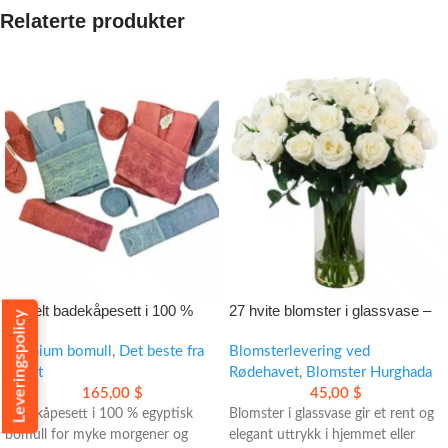
Relaterte produkter
10-delt badekåpesett i 100 %
27 hvite blomster i glassvase –
Leveringspolicy
egyptisk bomull
elegant dekorasjon med klassisk
Premium bomull
,
Det beste fra
uttrykk
Blomsterlevering ved
Egypt
Rødehavet
,
Blomster Hurghada
165,00
$
45,00
$
Badekåpesett i 100 % egyptisk
Blomster i glassvase gir et rent og
bomull for myke morgener og
elegant uttrykk i hjemmet eller