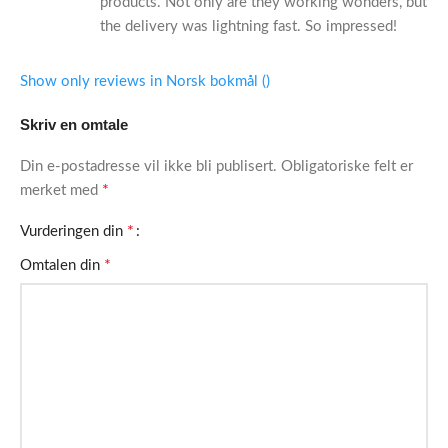
products. Not only are they working wonders, but
the delivery was lightning fast. So impressed!
Show only reviews in Norsk bokmål ()
Skriv en omtale
Din e-postadresse vil ikke bli publisert.
Obligatoriske felt er
*
merket med
*
Vurderingen din
*
Omtalen din