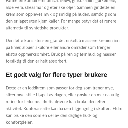
Formelen kombinerer arnica, MSM, glukosamin, gurkemeie,
aloe vera, sheasmør og eteriske oljer. Sammen gir dette en
krem som oppleves myk og smidig på huden, samtidig som
den er laget uten kjemikalier. For mange betyr det et renere
alternativ til syntetiske produkter.
Den lette konsistensen gjør det enkelt å massere kremen inn
på knær, albuer, skuldre eller andre områder som trenger
ekstra oppmerksomhet. Bruk på ren og tørr hud, og masser
forsiktig til den er helt absorbert.
Et godt valg for flere typer brukere
Dette er en leddkrem som passer for deg som trener mye,
sitter mye stille i løpet av dagen, eller ønsker en mer naturlig
rutine for leddene. Idrettsutøvere kan bruke den etter
aktivitet. Kontoransatte kan ha den tilgjengelig i skuffen. Eldre
kan bruke den som en del av den daglige hud- og
komfortpleien.