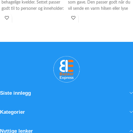
behagelige kvelder. Settet passer
som gave. Den passer godt når du
godt til to personer og inneholder:
vil sende en varm hilsen eller lyse
- 2 badekåper
opp rommet.
- 2 badehåndklær og 2
• 27 hvite blomster i stilren
håndhåndklær
glassvase
- 2 par tøfler og 2 belter
• Ferske blomster med samme
Et praktisk badekåpesett som også
dag-levering
passer fint som gave.
• Egner seg til bursdag, jubileum
og takk
Siste innlegg
Kategorier
Nyttige lenker