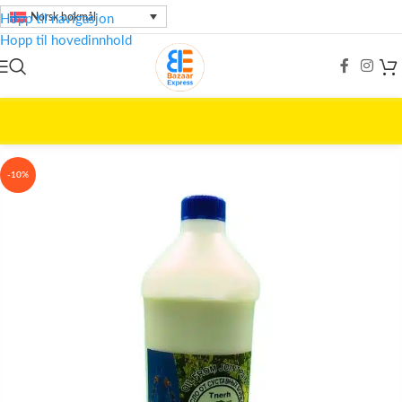
Norsk bokmål
Hopp til navigasjon
Hopp til hovedinnhold
Hjem
/
Skjønnhetspleie
/
TNERH
-10%