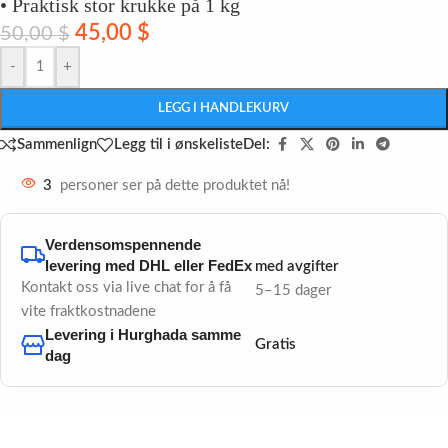
• Praktisk stor krukke på 1 kg
45,00
$
50,00
$
-
+
LEGG I HANDLEKURV
Del:
Sammenlign
Legg til i ønskeliste
3
personer ser på dette produktet nå!
Verdensomspennende
levering med DHL eller FedEx
med avgifter
Kontakt oss via live chat for å få
5–15 dager
vite fraktkostnadene
Levering i Hurghada samme
Gratis
dag