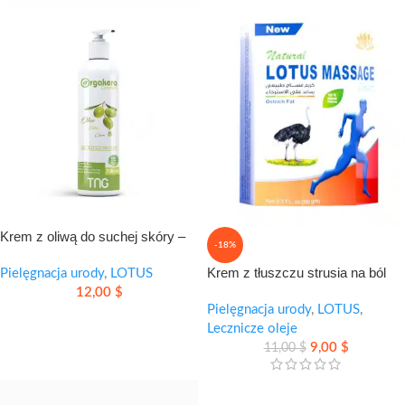
Krem z oliwą do suchej skóry –
-18%
intensywne nawilżenie i ochrona
Krem z tłuszczu strusia na ból
Pielęgnacja urody
,
LOTUS
stawów i mięśni
12,00
$
Pielęgnacja urody
,
LOTUS
,
Lecznicze oleje
9,00
$
11,00
$