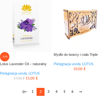
Mydło do twarzy i ciała Triple
-12%
Care Soap – zestaw 3 mydeł do
Lotus Lavender Oil – naturalny
codziennej pielęgnacji
Pielęgnacja urody
,
LOTUS
olejek lawendowy na relaks i
10,00
$
codzienne ukojenie
Pielęgnacja urody
,
LOTUS
15,00
$
17,00
$
←
1
2
3
4
5
6
→