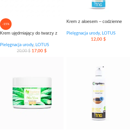
Krem z aloesem – codzienne
-15%
nawilżenie i ukojenie skóry
Krem ujędrniający do twarzy z
Pielęgnacja urody
,
LOTUS
kolagenem
12,00
$
Pielęgnacja urody
,
LOTUS
17,00
$
20,00
$