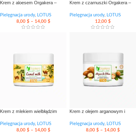
Krem z aloesem Orgakera –
Krem z czarnuszki Orgakera –
kojące nawilżenie dla suchej i
codzienna pielęgnacja skóry
podrażnionej skóry
Pielęgnacja urody
,
LOTUS
tłustej i trądzikowej
Pielęgnacja urody
,
LOTUS
8,00
$
–
14,00
$
12,00
$
Krem z mlekiem wielbłądzim
Krem z olejem arganowym i
Orgakera – ukojenie i odnowa
masłem shea – skuteczne
skóry
Pielęgnacja urody
,
LOTUS
nawilżenie i wygładzenie skóry
Pielęgnacja urody
,
LOTUS
8,00
$
–
14,00
$
8,00
$
–
14,00
$