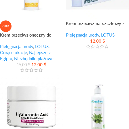
Krem przeciwzmarszczkowy z
-20%
tłuszczem strusia – wygładzenie
Krem przeciwsłoneczny do
i nawilżenie skóry
Pielęgnacja urody
,
LOTUS
twarzy i ciała SPF 50 –
12,00
$
skuteczna ochrona na co dzień
Pielęgnacja urody
,
LOTUS
,
Gorące okazje
,
Najlepsze z
Egiptu
,
Niezbędniki plażowe
12,00
$
15,00
$