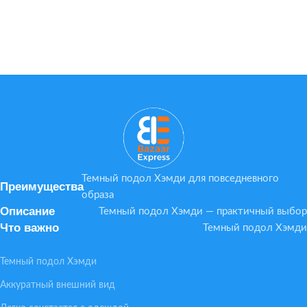
Темный подол Хэмди для повседневного
Преимущества
образа
Описание
Темный подол Хэмди — практичный выбор
Что важно
Темный подол Хэмди
Темный подол Хэмди
Аккуратный внешний вид