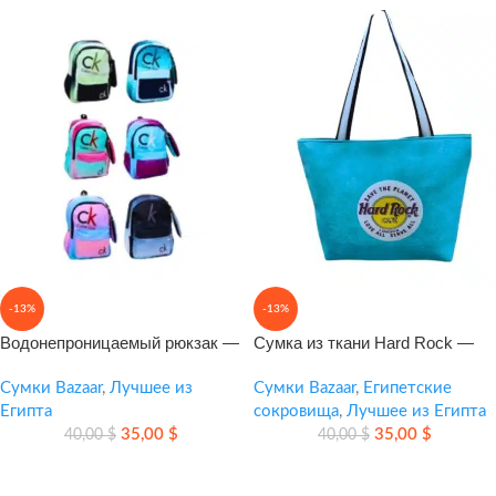
-13%
-13%
Водонепроницаемый рюкзак —
Сумка из ткани Hard Rock —
надежный выбор для города,
вместительный шоппер на
работы и поездок
Сумки Bazaar
,
Лучшее из
каждый день
Сумки Bazaar
,
Египетские
Египта
сокровища
,
Лучшее из Египта
35,00
$
35,00
$
40,00
$
40,00
$