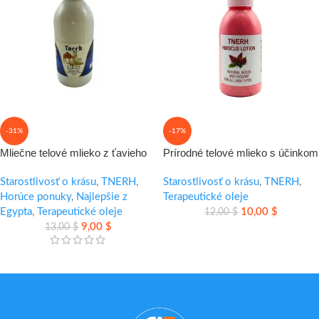
-31%
-17%
Mliečne telové mlieko z ťavieho
Prírodné telové mlieko s účinkom
mlieka – hydratácia a zjemnenie
botoxu pre hladšiu a pevnejšiu
pokožky
Starostlivosť o krásu
,
TNERH
,
pokožku
Starostlivosť o krásu
,
TNERH
,
Horúce ponuky
,
Najlepšie z
Terapeutické oleje
Egypta
,
Terapeutické oleje
10,00
$
12,00
$
9,00
$
13,00
$