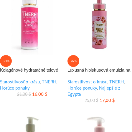
-24%
-32%
Kolagénové hydratačné telové
Luxusná hibiskusová emulzia na
mlieko – jemná hydratácia pre
hydratáciu a zjemnenie pleti
hladšiu pokožku
Starostlivosť o krásu
,
TNERH
,
Starostlivosť o krásu
,
TNERH
,
Horúce ponuky
Horúce ponuky
,
Najlepšie z
16,00
$
Egypta
21,00
$
17,00
$
25,00
$