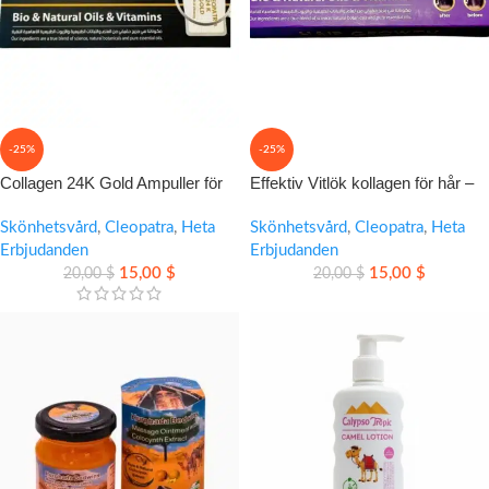
-25%
-25%
Collagen 24K Gold Ampuller för
Effektiv Vitlök kollagen för hår –
lyxig hudvård med återfuktande
Vårdande ampuller
och uppstramande känsla
Skönhetsvård
,
Cleopatra
,
Heta
Skönhetsvård
,
Cleopatra
,
Heta
Erbjudanden
Erbjudanden
15,00
$
15,00
$
20,00
$
20,00
$