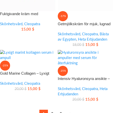
Fuktgivande kräm med
-17%
kamelmjölk och frisk vattenmelon
Getmjölkskräm för mjuk, lugnad
Skönhetsvård
,
Cleopatra
och återfuktad hud
15,00
$
Skönhetsvård
,
Cleopatra
,
Bästa
av Egypten
,
Heta Erbjudanden
15,00
$
18,00
$
-25%
-25%
Gold Marine Collagen – Lyxigt
marint kollagen serum
Intensiv Hyaluronsyra ansikte –
Skönhetsvård
,
Cleopatra
Återfuktande serum i ampuller
15,00
$
Skönhetsvård
,
Cleopatra
,
Heta
20,00
$
Erbjudanden
15,00
$
20,00
$