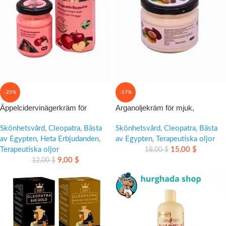
-25%
-17%
Äppelcidervinägerkräm för
Arganoljekräm för mjuk,
skonsam kroppsvård och mjuk
återfuktad hud med naturlig daglig
massage
Skönhetsvård
,
Cleopatra
,
Bästa
komfort
Skönhetsvård
,
Cleopatra
,
Bästa
av Egypten
,
Heta Erbjudanden
,
av Egypten
,
Terapeutiska oljor
Terapeutiska oljor
15,00
$
18,00
$
9,00
$
12,00
$