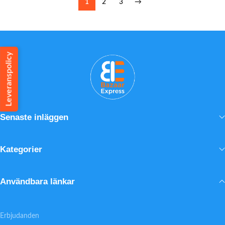
1
2
3
→
Leveranspolicy
Senaste inläggen
Kategorier
Användbara länkar
Erbjudanden