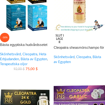
SLUT I
-18%
LAGE
R
Bästa egyptiska hudvårdssetet
Cleopatra sheasmörschampo för
med lyxig anti-age vård
mjukt och återfuktat hår
Skönhetsvård
,
Cleopatra
,
Heta
Skönhetsvård
,
Cleopatra
,
Bästa
Erbjudanden
,
Bästa av Egypten
,
av Egypten
Terapeutiska oljor
75,00
$
92,00
$