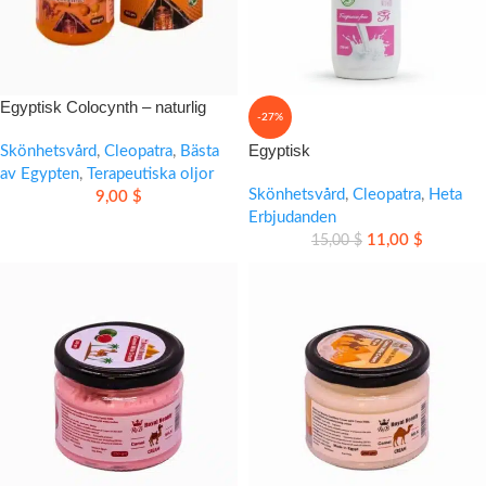
Egyptisk Colocynth – naturlig
-27%
massagesalva för lindring och
Egyptisk
komfort
Skönhetsvård
,
Cleopatra
,
Bästa
kamelmjölksfuktighetskräm för
av Egypten
,
Terapeutiska oljor
mjuk, återfuktad hud
Skönhetsvård
,
Cleopatra
,
Heta
9,00
$
Erbjudanden
11,00
$
15,00
$