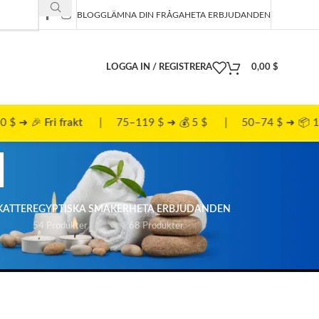
BLOGG
LÄMNA DIN FRÅGA
HETA ERBJUDANDEN
LOGGA IN / REGISTRERA
0,00
$
rakt
| 75–119 $ ➜ 💰 5 $ | 50–74 $ ➜ 📦 10 $
l
KATTER
EGYPTISKA SMAKER
HETA ERBJUDANDEN
54 Produkter
68 Produkter