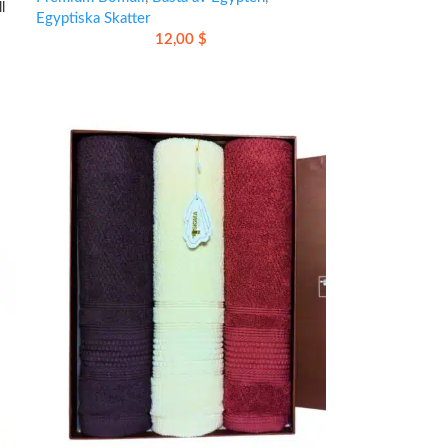
l
Egyptiska Skatter
12,00
$