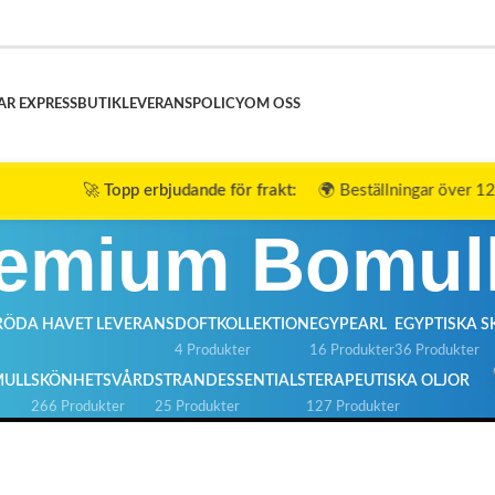
AR EXPRESS
BUTIK
LEVERANSPOLICY
OM OSS
Topp erbjudande för frakt:
🌍 Beställningar över 120 $ ➜ 🎉
Fri f
emium Bomul
ÖDA HAVET LEVERANS
DOFTKOLLEKTION
EGYPEARL
EGYPTISKA S
4 Produkter
16 Produkter
36 Produkter
MULL
SKÖNHETSVÅRD
STRANDESSENTIALS
TERAPEUTISKA OLJOR
266 Produkter
25 Produkter
127 Produkter