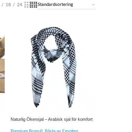
18
24
Naturlig Ökensjal – Arabisk sjal för komfort
och solskydd
Premium Bomull
,
Bästa av Egypten
,