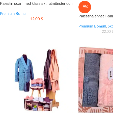
Palestin scarf med klassiskt rutmönster och
-9%
mjuk bomullskänsla
Premium Bomull
Palestina enhet T-sh
12,00
$
passform och slitstar
Premium Bomull
,
Sk
22,00