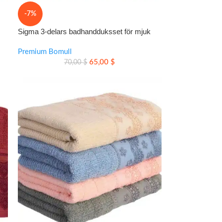
-7%
Sigma 3-delars badhandduksset för mjuk
och lyxig vardagskomfort
Premium Bomull
65,00
$
70,00
$