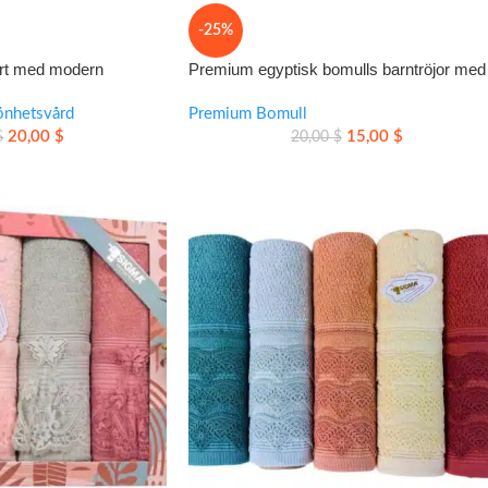
-25%
irt med modern
Premium egyptisk bomulls barntröjor med
kt tryck
motiv från Röda havet, storlek 6–8
önhetsvård
Premium Bomull
20,00
$
15,00
$
$
20,00
$