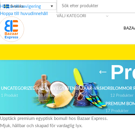
Hoppa till navigering
Svenska
Hoppa till huvudinnehåll
VÄLJ KATEGORI
BAZA
🚀
Pr
UNCATEGORIZED
BÄSTA AV EGYPTEN
BAZAAR-VÄSKOR
BLOMMOR R
1 Produkt
138 Produkter
2 Produkter
12 Produkter
PREMIUM BO
17 Produkter
Upptäck premium egyptisk bomull hos Bazaar Express.
Mjuk, hållbar och skapad för vardaglig lyx.