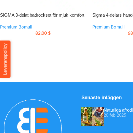
SIGMA 3-delat badrockset för mjuk komfort
Sigma 4-delars hand
och avslappnad vardagslyx
slitstark egyptisk bo
Premium Bomull
Premium Bomull
82,00
$
68
Leveranspolicy
Senaste inläggen
Naturliga afro
20 feb 2025