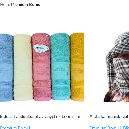
Hem
/
Premium Bomull
5-delat handduksset av egyptisk bomull för
Arafatka arabisk sjal 
mjuk komfort och snabb torkning
Premium Bomull
Premium Bomull
,
Bäs