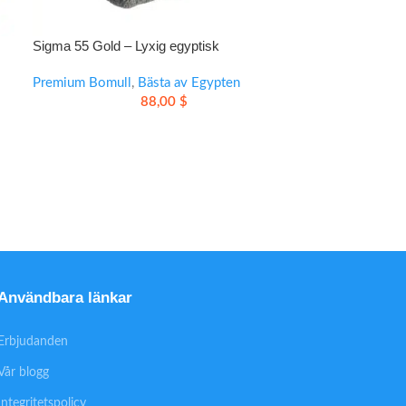
Sigma 55 Gold – Lyxig egyptisk
bomullshandduk i set
Premium Bomull
,
Bästa av Egypten
88,00
$
rt
Användbara länkar
Erbjudanden
Vår blogg
Integritetspolicy