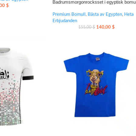
Badrumsmorgonrocksset i egyptisk bomul
,00
$
för mjuk vardagskomfort
Premium Bomull
,
Bästa av Egypten
,
Heta
Erbjudanden
140,00
$
155,00
$