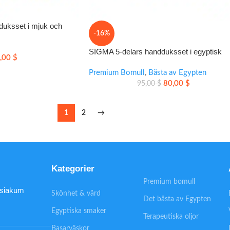
duksset i mjuk och
-16%
mull
SIGMA 5-delars handduksset i egyptisk
,00
$
bomull för mjuk och elegant vardagskomfo
Premium Bomull
,
Bästa av Egypten
80,00
$
95,00
$
1
2
→
Kategorier
Premium bomull
disiakum
Skönhet & vård
Det bästa av Egypten
Egyptiska smaker
Terapeutiska oljor
Basarväskor