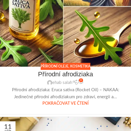
PŘÍRODNÍ OLEJE
,
KOSMETIKA
Přírodní afrodiziaka
0
ehab salah
Přírodní afrodiziaka: Eruca sativa (Rocket Oil) – NAKAA:
Jedinečné přírodní afrodiziakum pro zdraví, energii a...
POKRAČOVAT VE ČTENÍ
11