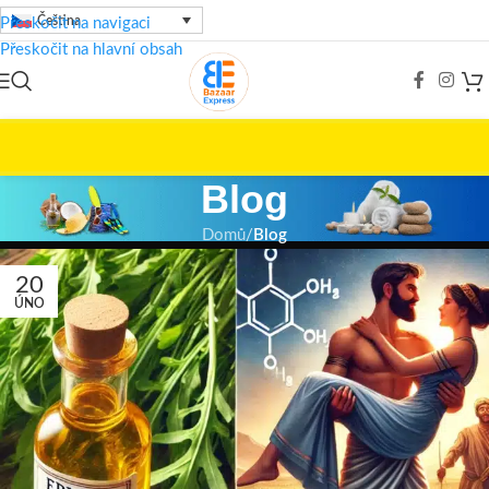
Čeština
Přeskočit na navigaci
Přeskočit na hlavní obsah
Blog
Domů
/
Blog
20
ÚNO