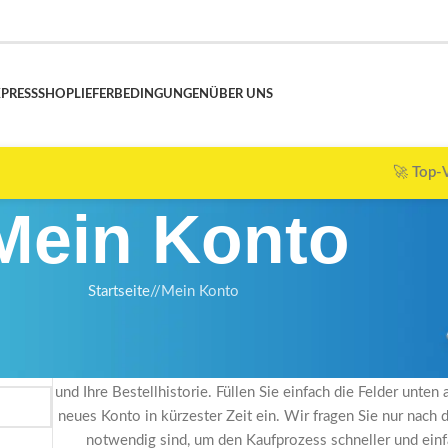
PRESS
SHOP
LIEFERBEDINGUNGEN
ÜBER UNS
🚀
Top-Versandangeb
Mein Konto
Startseite
/
Mein Konto
Anmelden
Durch die Registrierung auf dieser Seite erhalten Sie Zugriff 
und Ihre Bestellhistorie. Füllen Sie einfach die Felder unten a
neues Konto in kürzester Zeit ein. Wir fragen Sie nur nach 
notwendig sind, um den Kaufprozess schneller und ein