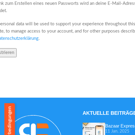
ink zum Erstellen eines neuen Passworts wird an deine E-Mail-Adres
det.
ersonal data will be used to support your experience throughout thi
e, to manage access to your account, and for other purposes describ
atenschutzerklärung
.
strieren
Lieferbedingungen
AKTUELLE BEITRÄG
Bazaar Expres
11 Jan. 2025