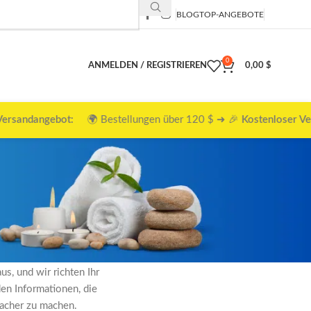
BLOG
TOP-ANGEBOTE
0
ANMELDEN / REGISTRIEREN
0,00
$
ot:
🌍 Bestellungen über 120 $ ➜ 🎉
Kostenloser Versand
| 75 
auf Ihren Bestellstatus
us, und wir richten Ihr
den Informationen, die
facher zu machen.