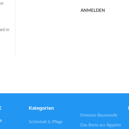
se
ANMELDEN
s
ed in
E
Kategorien
Premium-Baumwolle
s
Schönheit & Pflege
Das Beste aus Ägypten