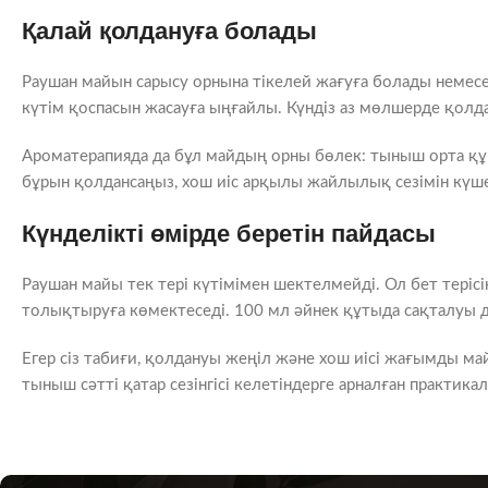
Қалай қолдануға болады
Раушан майын сарысу орнына тікелей жағуға болады немес
күтім қоспасын жасауға ыңғайлы. Күндіз аз мөлшерде қолд
Ароматерапияда да бұл майдың орны бөлек: тыныш орта құр
бұрын қолдансаңыз, хош иіс арқылы жайлылық сезімін күше
Күнделікті өмірде беретін пайдасы
Раушан майы тек тері күтімімен шектелмейді. Ол бет терісін
толықтыруға көмектеседі. 100 мл әйнек құтыда сақталуы д
Егер сіз табиғи, қолдануы жеңіл және хош иісі жағымды май
тыныш сәтті қатар сезінгісі келетіндерге арналған практика