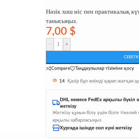
Нәзік хош иіс пен практикалық күт
танысыңыз.
7,00
$
-
+
СЕБЕТК
Compare
Таңдаулылар тізіміне қосу
14
Қазір бұл өнімді қарап жатқан а
DHL немесе FedEx арқылы бүкіл 
жеткізу
Жеткізу құнын білу үшін бізге тікелей 
арқылы хабарласыңыз
Хургада ішінде сол күні жеткізу