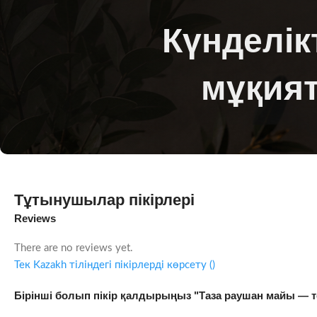
Күнделік
мұқият
Тұтынушылар пікірлері
Reviews
There are no reviews yet.
Тек Kazakh тіліндегі пікірлерді көрсету ()
Бірінші болып пікір қалдырыңыз "Таза раушан майы — те