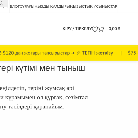
БЛОГ
СҰРАҒЫҢЫЗДЫ ҚАЛДЫРЫҢЫЗ
ЫСТЫҚ ҰСЫНЫСТАР
КІРУ / ТІРКЕЛУ
0,00
$
тапсырыстар ➜ 🎉
ТЕГІН жеткізу
| $75–$119 ➜ 💰 $5 | $
ері күтімі мен тыныш
ңілдетіп, теріні жұмсақ әрі
ғи құрамымен ол құрғақ, сезімтал
ану тәсілдері қарапайым: