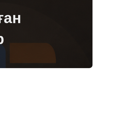
ған
р