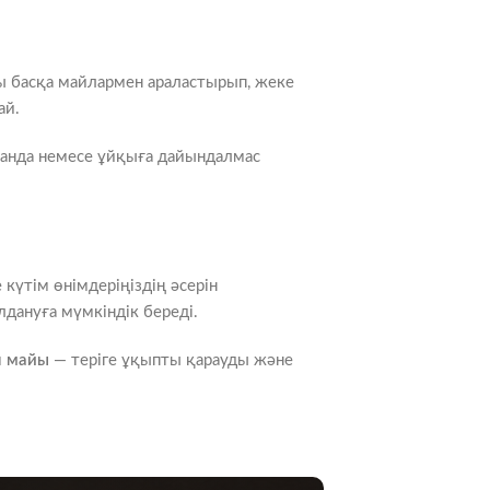
ы басқа майлармен араластырып, жеке
ай.
ғанда немесе ұйқыға дайындалмас
 күтім өнімдеріңіздің әсерін
дануға мүмкіндік береді.
н майы
— теріге ұқыпты қарауды және