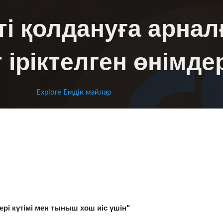
ті қолдануға арнал
 іріктелген өнімде
Explore Емдік майлар
рі күтімі мен тыныш хош иіс үшін"