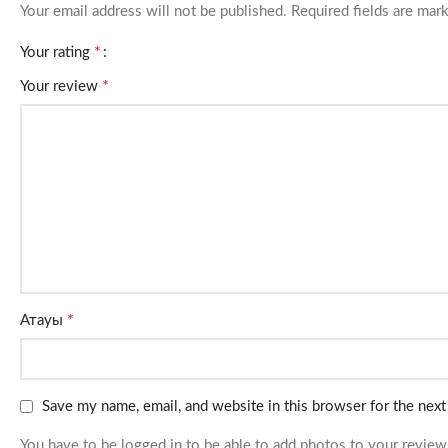
Your email address will not be published.
Required fields are ma
*
Your rating
*
Your review
*
Атауы
Save my name, email, and website in this browser for the nex
You have to be logged in to be able to add photos to your review