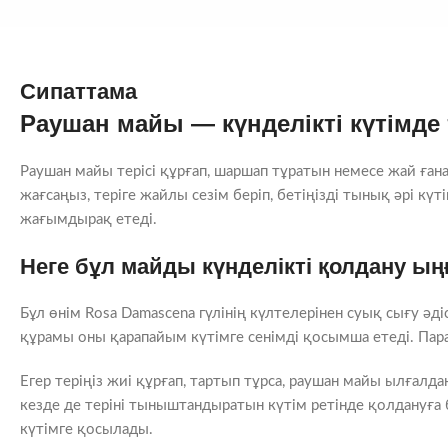
Сипаттама
Раушан майы — күнделікті күтімде
Раушан майы терісі құрғап, шаршап тұратын немесе жай ған
жағсаңыз, теріге жайлы сезім беріп, бетіңізді тынық әрі күт
жағымдырақ етеді.
Неге бұл майды күнделікті қолдану ы
Бұл өнім Rosa Damascena гүлінің күлтелерінен суық сығу ә
құрамы оны қарапайым күтімге сенімді қосымша етеді. Пара
Егер теріңіз жиі құрғап, тартып тұрса, раушан майы ылғал
кезде де теріні тыныштандыратын күтім ретінде қолдануға 
күтімге қосылады.