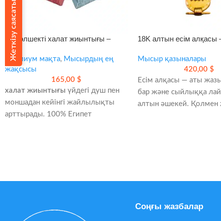
Жеткізу саясаты
10 бөлшекті халат жиынтығы –
18K алтын есім алқасы 
үйдегі жайлылық пен сапа
әрі мәнді сыйлық
Премиум мақта
,
Мысырдың ең
Мысыр қазыналары
жақсысы
420,00
$
165,00
$
Есім алқасы — аты жазы
халат жиынтығы
үйдегі душ пен
бар және сыйлыққа ла
моншадан кейінгі жайлылықты
алтын әшекей. Қолмен 
арттырады. 100% Египет
ресми сынамасы бар, әд
мақтасынан жасалған бұл жинақ
қораппен келеді.
жұмсақ, сіңіргіш және күнделікті
- Иероглиф, араб неме
қолдануға ыңғайлы.
жазуы
- 2 халат, 2 сүлгі, 2 қол сүлгісі
- Таза 18K алтын
- 2 жұп шәркей және 2 белдік
- Сыйлыққа дайын қап
- Үйде де, сыйлыққа да лайық
Соңғы жазбалар