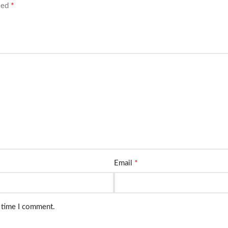
*
rked
*
Email
t time I comment.
.