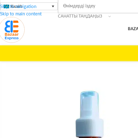
Skip to navigation
Kazakh
Skip to main content
САНАТТЫ ТАҢДАҢЫЗ
BAZA
Басты бет
/
Сұлулық күтімі
/
Таза раушан майы — тері күтімі ме