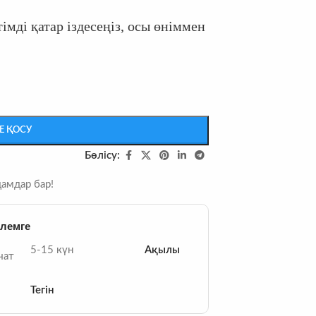
імді қатар іздесеңіз, осы өніммен
Е ҚОСУ
Бөлісу:
дамдар бар!
әлемге
5-15 күн
Ақылы
чат
Тегін