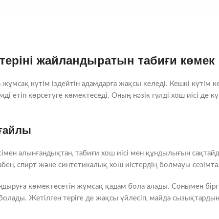
 теріні жайландыратын табиғи көмек
а жұмсақ күтім іздейтін адамдарға жақсы келеді. Кешкі күтім
імді етіп көрсетуге көмектеседі. Оның нәзік гүлді хош иісі де 
ңғайлы
дісімен алынғандықтан, табиғи хош иісі мен құндылығын сақта
бен, спирт және синтетикалық хош иістердің болмауы сезімтал
дандыруға көмектесетін жұмсақ қадам бола алады. Сонымен бірг
болады. Жетілген теріге де жақсы үйлесіп, майда сызықтардың