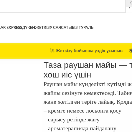
AR EXPRESS
ДҮКЕН
ЖЕТКІЗУ САЯСАТЫ
БІЗ ТУРАЛЫ
🚀
Жеткізу бойынша үздік ұсыныс:
🌍 $120-дан жоғары 
н тыныш хош иіс үшін
Таза раушан майы — т
хош иіс үшін
Раушан майы күнделікті күтімді же
жайлы сезінуге көмектеседі. Таби
және жетілген теріге лайық. Қолд
– кремге немесе лосьонға қосу
– сарысу ретінде жағу
– ароматерапияда пайдалану