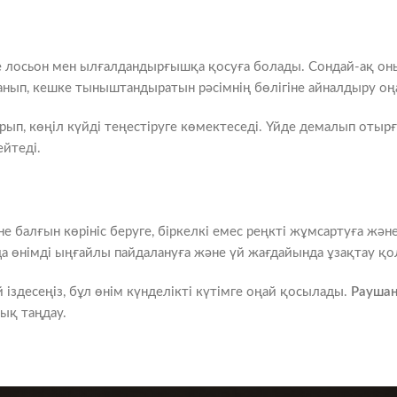
е лосьон мен ылғалдандырғышқа қосуға болады. Сондай-ақ он
анып, кешке тыныштандыратын рәсімнің бөлігіне айналдыру оң
ып, көңіл күйді теңестіруге көмектеседі. Үйде демалып отыр
йтеді.
е балғын көрініс беруге, біркелкі емес реңкті жұмсартуға және
а өнімді ыңғайлы пайдалануға және үй жағдайында ұзақтау қол
 іздесеңіз, бұл өнім күнделікті күтімге оңай қосылады.
Рауша
лық таңдау.