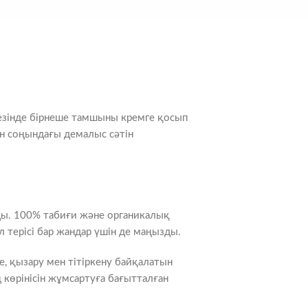
 кезінде бірнеше тамшыны кремге қосып
күн соңындағы демалыс сәтін
йды. 100% табиғи және органикалық
 терісі бар жандар үшін де маңызды.
е, қызару мен тітіркену байқалатын
 көрінісін жұмсартуға бағытталған