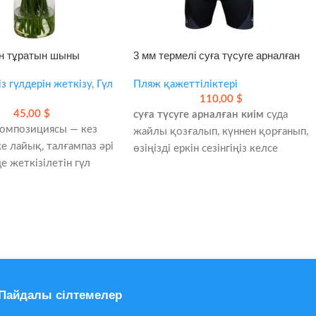
ен тұратын шыны
3 мм термелі суға түсуге арналған
омпозиция
киім – жайлы қорғаныс пен еркін
з гүлдерін жеткізу
,
Гүл
қимыл
Пляж қажеттіліктері
110,00
$
45,00
$
суға түсуге арналған киім
суда
композициясы — кез
жайлы қозғалып, күннен қорғанып,
ке лайық, талғампаз әрі
өзіңізді еркін сезінгіңіз келсе
е жеткізілетін гүл
жақсы үйлеседі. 3 мм серпімді
Шыны вазадағы 27 ақ
құрылым қонуды ыңғайлы етеді,
е, сыйлыққа да ыңғайлы.
ал жылдам кебетін қабаты су
арасындағы жайлылықты
, мерейтой, алғыс
арттырады.
аға мұқият
UPF 50+ күннен қорғаныс
рылған
Жалпақ тігістер – азырақ үйкеліс
күні жеткізу мүмкіндігі
Артқы ұзын сыдырма – киюі жеңіл
Пайдалы сілтемелер
Серфингке, жүзуге және су