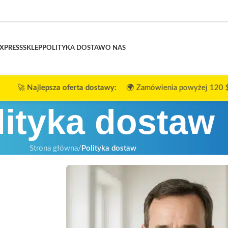
XPRESS
SKLEP
POLITYKA DOSTAW
O NAS
a oferta dostawy:
🌍 Zamówienia powyżej 120 $ ➜ 🎉
Darmowa 
lityka dostaw
Strona główna
/
Polityka dostaw