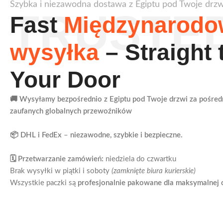
Szybka i niezawodna dostawa z Egiptu pod Twoje drzw
TRUSTE
Fast
Międzynarodo
wysyłka
– Straight 
Your Door
🚚 Wysyłamy bezpośrednio z Egiptu pod Twoje drzwi za pośre
zaufanych globalnych przewoźników
📦 DHL i FedEx
–
niezawodne, szybkie i bezpieczne.
🗓️ Przetwarzanie zamówień:
niedziela do czwartku
Brak wysyłki w piątki i soboty
(zamknięte biura kurierskie)
Wszystkie paczki są
profesjonalnie pakowane dla maksymalnej 