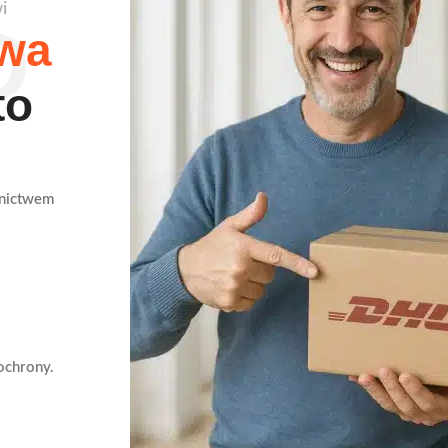
i
D
wa
to
dnictwem
ochrony.