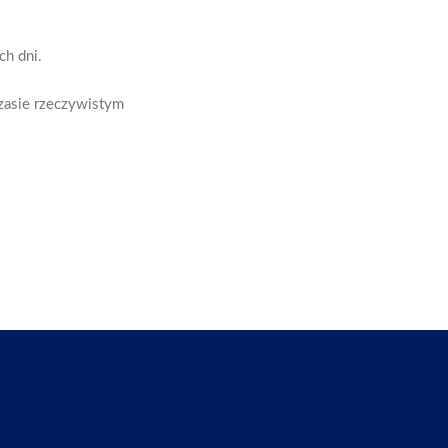
h dni.
czasie rzeczywistym