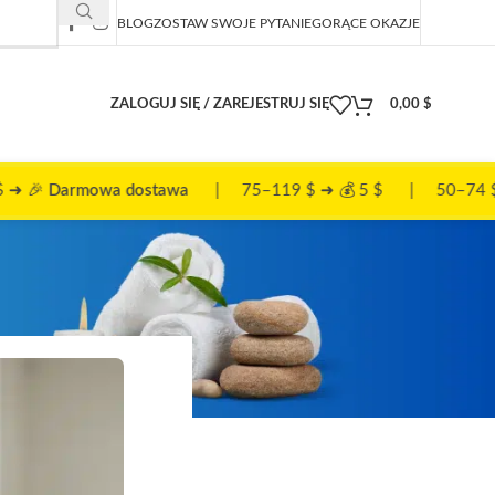
BLOG
ZOSTAW SWOJE PYTANIE
GORĄCE OKAZJE
ZALOGUJ SIĘ / ZAREJESTRUJ SIĘ
0,00
$
dostawa
| 75–119 $ ➜ 💰 5 $ | 50–74 $ ➜ 📦 10 $