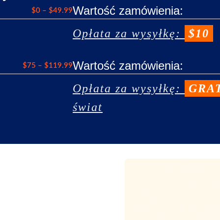
Wartość zamówienia:
$0 – $49.99
Opłata za wysyłkę
:
$10
Wartość zamówienia:
$75 – $119.99
Opłata za wysyłkę
:
GRA
świat