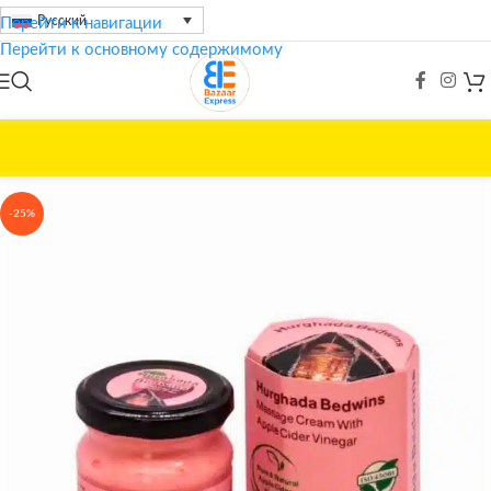
Русский
Перейти к навигации
Перейти к основному содержимому
Главная
/
Красота и уход
/
Cleopatra
-25%