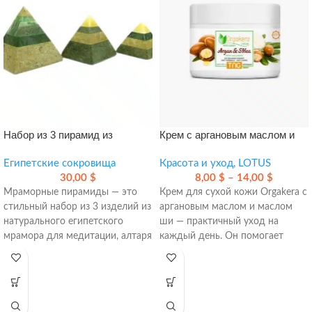
Набор из 3 пирамид из
Крем с аргановым маслом и
мрамора
маслом ши — глубокое
Египетские сокровища
увлажнение и уход для сухой
Красота и уход
,
LOTUS
30,00
$
кожи
8,00
$
–
14,00
$
Мраморные пирамиды — это
Крем для сухой кожи Orgakera с
стильный набор из 3 изделий из
аргановым маслом и маслом
натурального египетского
ши — практичный уход на
мрамора для медитации, алтаря
каждый день. Он помогает
и дома. Он помогает создать
сделать кожу мягче, гладче и
более собранную атмосферу,
более ухоженной, а также
поддержать концентрацию и
подходит для лица, шеи, губ и
красиво оформить
области вокруг глаз.
пространство.