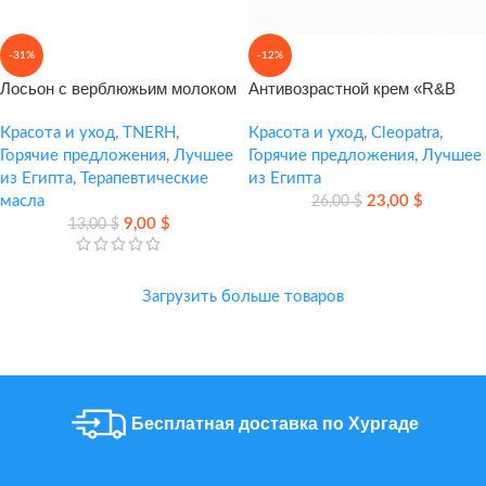
-31%
-12%
Лосьон с верблюжьим молоком
Антивозрастной крем «R&B
для увлажнения и сияния кожи
Cleopatra 24K Gold» — уход
Красота и уход
,
TNERH
,
для упругости, увлажнения и
Красота и уход
,
Cleopatra
,
Горячие предложения
,
Лучшее
сияния кожи
Горячие предложения
,
Лучшее
из Египта
,
Терапевтические
из Египта
масла
23,00
$
26,00
$
9,00
$
13,00
$
Загрузить больше товаров
Бесплатная доставка по Хургаде