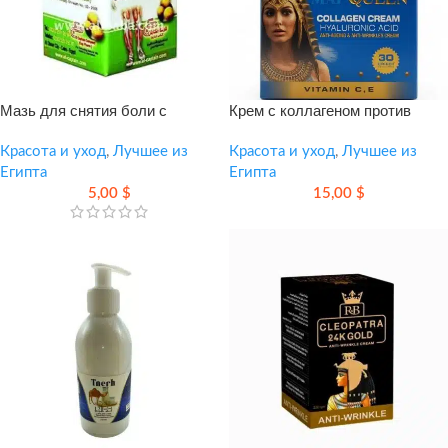
Мазь для снятия боли с
Крем с коллагеном против
колоцинтом — эффективное
старения — эффективный
облегчение мышц и суставов
Красота и уход
,
Лучшее из
уход для упругости и сияния
Красота и уход
,
Лучшее из
Египта
кожи
Египта
5,00
$
15,00
$