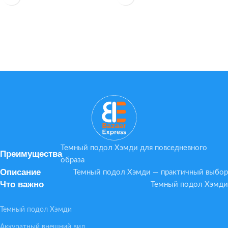
• глубокое увлажнение
Преимущества:
• более мягкая и упругая кожа
— натуральный камень с
• уход для сухих и возрастных
уникальной фактурой;
участков
— подходит для практик и
интерьера;
— можно использовать вместе
или по отдельности.
Темный подол Хэмди для повседневного
Преимущества
образа
Описание
Темный подол Хэмди — практичный выбор
Что важно
Темный подол Хэмди
Темный подол Хэмди
Аккуратный внешний вид