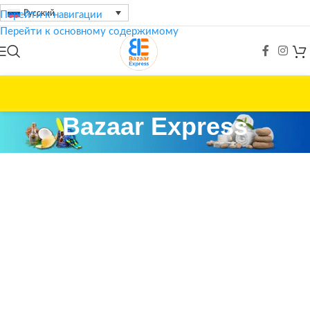
Русский
Перейти к навигации
Перейти к основному содержимому
🚀
Луч
Bazaar Express