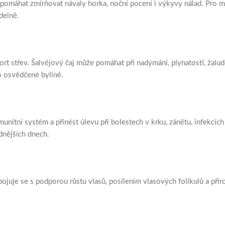
máhat zmírňovat návaly horka, noční pocení i výkyvy nálad. Pro mno
delně.
ort střev. Šalvějový čaj může pomáhat při nadýmání, plynatosti, žalude
po osvědčené bylině.
munitní systém a přinést úlevu při bolestech v krku, zánětu, infekcí
dnějších dnech.
Spojuje se s podporou růstu vlasů, posílením vlasových folikulů a př