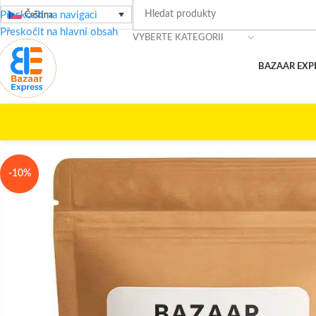
Přeskočit na navigaci
Čeština
Přeskočit na hlavní obsah
VYBERTE KATEGORII
BAZAAR EXP
Domů
/
To nejlepší z Egypta
/
Šalvějový čaj – voňavý bylinný nálev pr
-10%