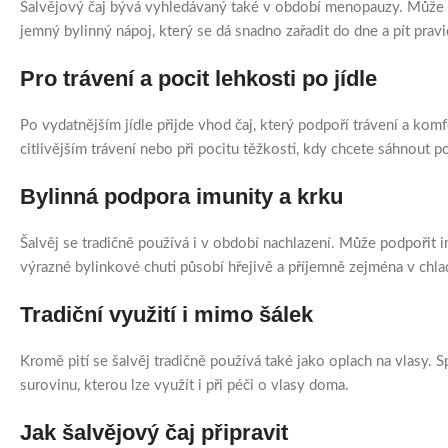
Šalvějový čaj bývá vyhledávaný také v období menopauzy. Může po
jemný bylinný nápoj, který se dá snadno zařadit do dne a pít pravi
Pro trávení a pocit lehkosti po jídle
Po vydatnějším jídle přijde vhod čaj, který podpoří trávení a komf
citlivějším trávení nebo při pocitu těžkosti, kdy chcete sáhnout 
Bylinná podpora imunity a krku
Šalvěj se tradičně používá i v období nachlazení. Může podpořit i
výrazné bylinkové chuti působí hřejivě a příjemně zejména v chla
Tradiční využití i mimo šálek
Kromě pití se šalvěj tradičně používá také jako oplach na vlasy. 
surovinu, kterou lze využít i při péči o vlasy doma.
Jak šalvějový čaj připravit