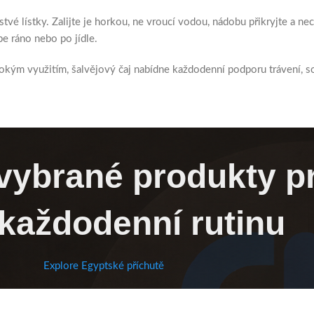
stvé lístky. Zalijte je horkou, ne vroucí vodou, nádobu přikryjte a n
e ráno nebo po jídle.
rokým využitím, šalvějový čaj nabídne každodenní podporu trávení, s
 vybrané produkty p
 každodenní rutinu
Explore Egyptské příchutě