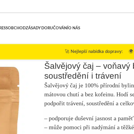
RESS
OBCHOD
ZÁSADY DORUČOVÁNÍ
O NÁS
🚀
Nejlepší nabídka dopravy:
🌍 Objednávky nad 120
o soustředění i trávení
Šalvějový čaj – voňavý 
soustředění i trávení
Šalvějový čaj je 100% přírodní byli
mátovou chutí a bez kofeinu. Hodí se 
podpořit trávení, soustředění a celk
– podporuje duševní jasnost a paměť
– může pomoci při nadýmání a těžk