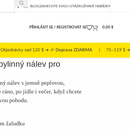
BLOG
ZANECHTE SVOU OTÁZKU
ŽHAVÉ NABÍDKY
PŘIHLÁSIT SE / REGISTROVAT SE
0,00
$
 $ ➜ 🎉
Doprava ZDARMA
| 75–119 $ ➜ 💰 5 $ | 50–74 $
bylinný nálev pro
nný nálev s jemně pepřovou,
ráno, po jídle i večer, když chcete
ovou pohodu.
ém žaludku