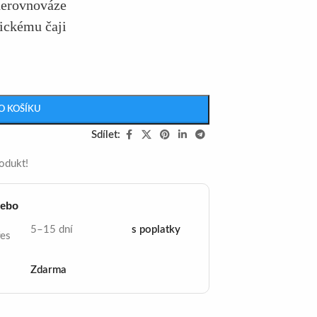
nerovnováze
sickému čaji
O KOŠÍKU
Sdílet:
rodukt!
nebo
5–15 dní
s poplatky
řes
Zdarma