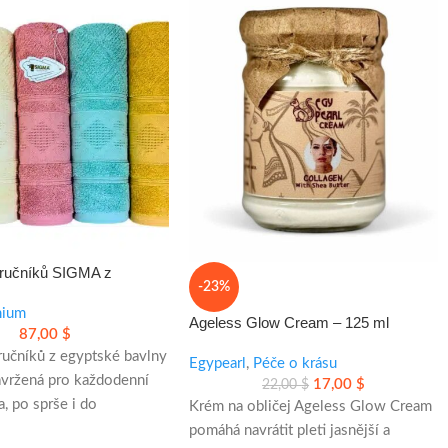
 ručníků SIGMA z
-23%
vlny
mium
Ageless Glow Cream – 125 ml
87,00
$
 ručníků z egyptské bavlny
Egypearl
,
Péče o krásu
vržená pro každodenní
17,00
$
22,00
$
, po sprše i do
Krém na obličej Ageless Glow Cream
Nabízí příjemný dotek,
pomáhá navrátit pleti jasnější a