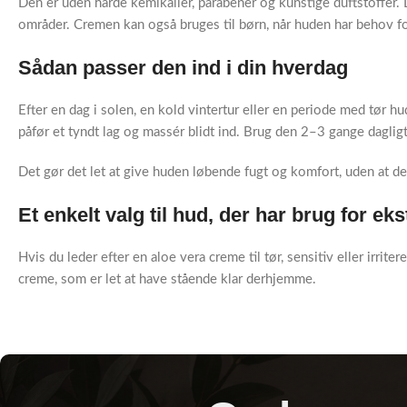
Den er uden hårde kemikalier, parabener og kunstige duftstoffer. D
områder. Cremen kan også bruges til børn, når huden har behov fo
Sådan passer den ind i din hverdag
Efter en dag i solen, en kold vintertur eller en periode med tør hu
påfør et tyndt lag og massér blidt ind. Brug den 2–3 gange dagligt
Det gør det let at give huden løbende fugt og komfort, uden at det
Et enkelt valg til hud, der har brug for eks
Hvis du leder efter en aloe vera creme til tør, sensitiv eller irri
creme, som er let at have stående klar derhjemme.