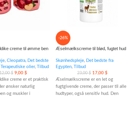
-26%
dike creme til ømme ben
Æselmælkscreme til blød, fugtet hud
eje
,
Cleopatra
,
Det bedste
Skønhedspleje
,
Det bedste fra
Terapeutiske olier
,
Tilbud
Egypten
,
Tilbud
9,00
$
17,00
$
12,00
$
23,00
$
dike creme er et praktisk
Æselmælkscreme er en let og
 der ønsker naturlig
fugtgivende creme, der passer til alle
ben og muskler i
hudtyper, også sensitiv hud. Den
 Den kølende
hjælper huden med at føles blødere,
e er nem at bruge og
glattere og mere velplejet i
d i din rutine efter
hverdagen.
r efter en lang dag.
- Hurtigt absorberende og ikke fedtet
es brug
- Kan bruges morgen og aften