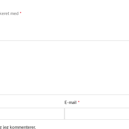
*
rkeret med
*
E-mail
ng jeg kommenterer.