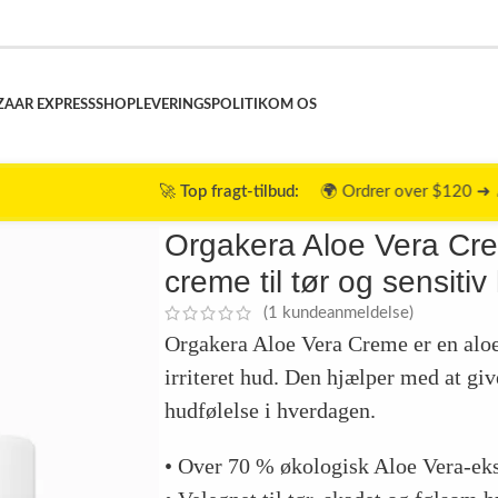
ZAAR EXPRESS
SHOP
LEVERINGSPOLITIK
OM OS
🚀
Top fragt-tilbud:
🌍 Ordrer over $120 ➜ 🎉
GRATIS fragt
| 
ende creme til tør og sensitiv hud
Orgakera Aloe Vera Cr
creme til tør og sensitiv
(
1
kundeanmeldelse)
Orgakera Aloe Vera Creme er en aloe 
irriteret hud. Den hjælper med at gi
hudfølelse i hverdagen.
• Over 70 % økologisk Aloe Vera-eks