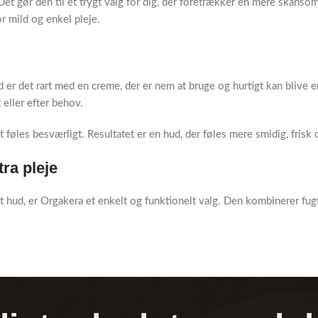
et gør den til et trygt valg for dig, der foretrækker en mere skånsom 
r mild og enkel pleje.
d er det rart med en creme, der er nem at bruge og hurtigt kan blive en
 eller efter behov.
 føles besværligt. Resultatet er en hud, der føles mere smidig, frisk 
tra pleje
teret hud, er Orgakera et enkelt og funktionelt valg. Den kombinerer fu