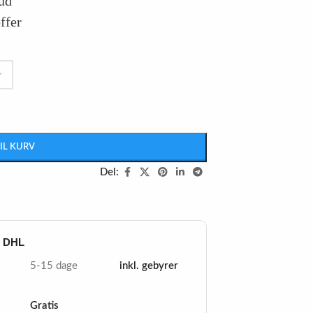
hud
ffer
TIL KURV
Del:
d DHL
5-15 dage
inkl. gebyrer
Gratis