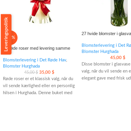
Leveringspolitik
27 hvide blomster i glasv
-22%
elegant gave med frisk ud
Blomsterlevering i Det R
15 røde roser med levering samme
Blomster Hurghada
dag i Hurghada
45,00
$
Blomsterlevering i Det Røde Hav
,
Disse blomster i glasvase
Blomster Hurghada
valg, når du vil sende en 
35,00
$
45,00
$
elegant gave med frisk ud
Røde roser er et klassisk valg, når du
Perfekt til fødselsdag, ju
vil sende kærlighed eller en personlig
en varm gestus.
hilsen i Hurghada. Denne buket med
15 premium roser leveres samme dag
- 27 hvide blomster i stil
og kommer i elegant hvid indpakning.
- Levering samme dag
- Gratis levering i Hurgha
- Gratis kort til din besked
- Levering til hotel, resort eller privat
adresse