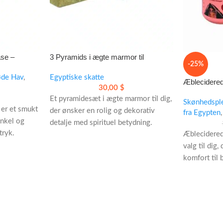
ase –
3 Pyramids i ægte marmor til
-25%
tryk
meditation og dekoration
øde Hav
,
Egyptiske skatte
Æblecidered
30,00
$
og muskler
Et pyramidesæt i ægte marmor til dig,
Skønhedspl
 er et smukt
der ønsker en rolig og dekorativ
fra Egypten
,
enkel og
detalje med spirituel betydning.
tryk.
Æblecidered
• Håndlavet i naturlig egyptisk
bilæum eller
valg til dig,
marmor
komfort til 
• Velegnet til meditation, alter og
hverdagen.
ren glasvase
kontor
massagecrem
• Kan bruges samlet eller hver for sig
kan passe in
da
• Unikke farver og teksturer i hver
arbejde elle
pyramide
• Til udvort