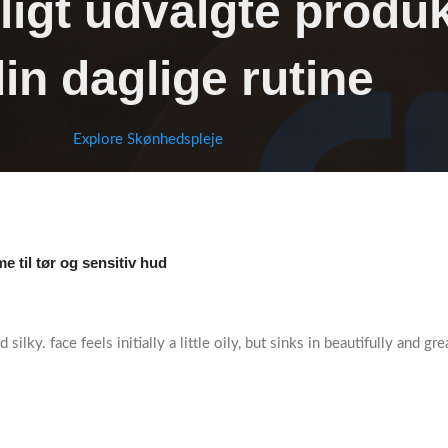
igt udvalgte produk
 din daglige rutine
Explore Skønhedspleje
 til tør og sensitiv hud
d silky. face feels initially a little oily, but sinks in beautifully and 