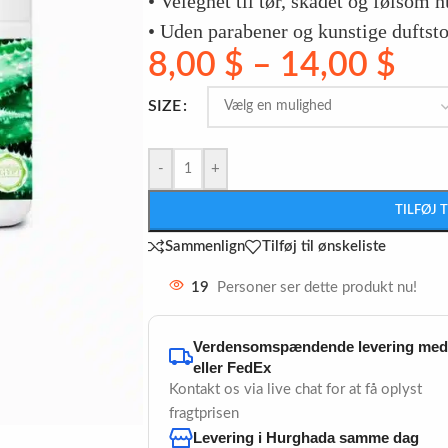
• Velegnet til tør, skadet og følsom 
• Uden parabener og kunstige duftsto
8,00
$
–
14,00
$
SIZE
-
+
TILFØJ 
Sammenlign
Tilføj til ønskeliste
19
Personer ser dette produkt nu!
Verdensomspændende levering me
eller FedEx
Kontakt os via live chat for at få oplyst
fragtprisen
Levering i Hurghada samme dag