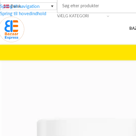
Spring til navigation
Dansk
Spring til hovedindhold
VÆLG KATEGORI
BA
Forside
/
Skønhedspleje
/
LOTUS
/
Orgakera Aloe Vera Creme – fugtgiv