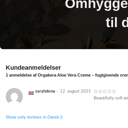
Omhyggel
til
Kundeanmeldelser
1 anmeldelse af
Orgakera Aloe Vera Creme – fugtgivende creme
sarahdona
–
12. august 2025
Beautifully soft an
Show only reviews in Dansk ()