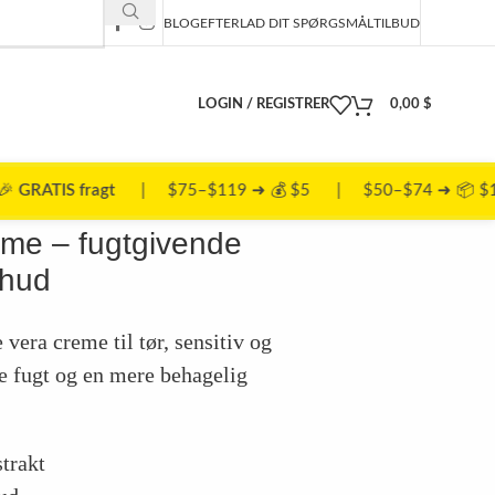
BLOG
EFTERLAD DIT SPØRGSMÅL
TILBUD
LOGIN / REGISTRER
0,00
$
$75–$119 ➜ 💰 $5 | $50–$74 ➜ 📦 $10
eme – fugtgivende
 hud
vera creme til tør, sensitiv og
ve fugt og en mere behagelig
trakt