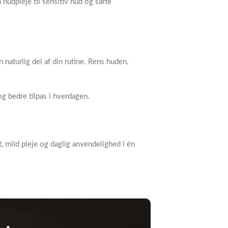
hudpleje til sensitiv hud og sarte
 naturlig del af din rutine. Rens huden,
og bedre tilpas i hverdagen.
gt, mild pleje og daglig anvendelighed i én