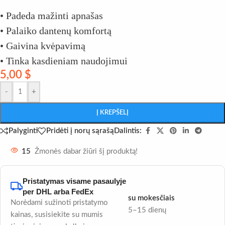
• Padeda mažinti apnašas
• Palaiko dantenų komfortą
• Gaivina kvėpavimą
• Tinka kasdieniam naudojimui
5,00
$
-
+
Į KREPŠELĮ
Dalintis:
Palyginti
Pridėti į norų sąrašą
15
Žmonės dabar žiūri šį produktą!
Pristatymas visame pasaulyje
per DHL arba FedEx
su mokesčiais
Norėdami sužinoti pristatymo
5–15 dienų
kainas, susisiekite su mumis