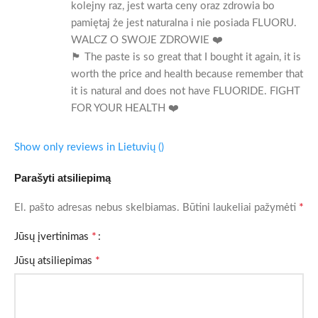
kolejny raz, jest warta ceny oraz zdrowia bo
pamiętaj że jest naturalna i nie posiada FLUORU.
WALCZ O SWOJE ZDROWIE ❤️
🏴󠁧󠁢󠁳󠁣󠁴󠁿 The paste is so great that I bought it again, it is
worth the price and health because remember that
it is natural and does not have FLUORIDE. FIGHT
FOR YOUR HEALTH ❤️
Show only reviews in Lietuvių ()
Parašyti atsiliepimą
*
El. pašto adresas nebus skelbiamas.
Būtini laukeliai pažymėti
*
Jūsų įvertinimas
*
Jūsų atsiliepimas