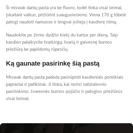
Ši miswak dantų pasta yra be fluoro, todėl tinka visai šeimai,
įskaitant vaikus, prižiūrint suaugusiesiems. Viena 170 g tūbelė
patogi naudoti namuose ir lengvai įsilieja į kasdienį ritmą.
Naudokite po žirnio dydžio kiekį du kartus per dieną. Taip
kasdien palaikysite tvarkingą, švarią ir gaivesnę burnos
priežiūrą be papildomų rūpesčių.
Ką gaunate pasirinkę šią pastą
Miswak dantų pasta padeda pasirūpinti kasdieniais poreikiais
paprastai ir patikimai. Ji tinka, kai norisi natūralesnio
pasirinkimo, švaresnės burnos pojūčio ir patogios priežiūros
visai šeimai.