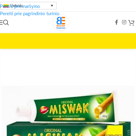
Lietuvių
Pereiti prie naršymo
Pereiti prie pagrindinio turinio
Pradžia
/
Grožio priežiūra