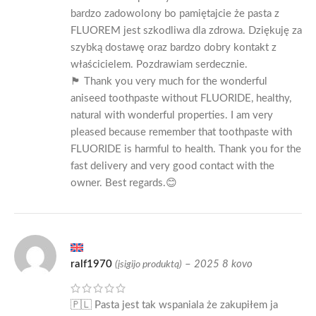
bardzo zadowolony bo pamiętajcie że pasta z
FLUOREM jest szkodliwa dla zdrowa. Dziękuję za
szybką dostawę oraz bardzo dobry kontakt z
właścicielem. Pozdrawiam serdecznie.
🏴󠁧󠁢󠁳󠁣󠁴󠁿 Thank you very much for the wonderful
aniseed toothpaste without FLUORIDE, healthy,
natural with wonderful properties. I am very
pleased because remember that toothpaste with
FLUORIDE is harmful to health. Thank you for the
fast delivery and very good contact with the
owner. Best regards.😊
ralf1970
–
2025 8 kovo
(įsigijo produktą)
🇵🇱 Pasta jest tak wspaniala że zakupiłem ja