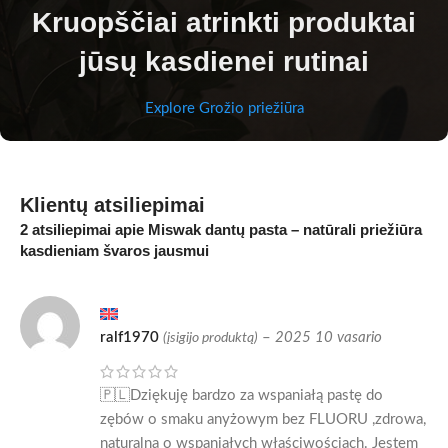
Kruopščiai atrinkti produktai
jūsų kasdienei rutinai
Explore Grožio priežiūra
Klientų atsiliepimai
2 atsiliepimai apie
Miswak dantų pasta – natūrali priežiūra
kasdieniam švaros jausmui
ralf1970
–
2025 10 vasario
(įsigijo produktą)
🇵🇱Dziękuję bardzo za wspaniałą pastę do
zębów o smaku anyżowym bez FLUORU ,zdrowa,
naturalna o wspaniałych właściwościach. Jestem