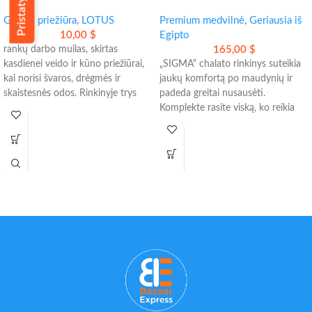
– kasdienei švariai, švelniai ir
rinkinys – jaukus komfortas
skaistesnei odai
Grožio priežiūra
,
LOTUS
kasdienai
Premium medvilnė
,
Geriausia iš
10,00
$
Egipto
rankų darbo muilas, skirtas
165,00
$
kasdienei veido ir kūno priežiūrai,
„SIGMA“ chalato rinkinys suteikia
kai norisi švaros, drėgmės ir
jaukų komfortą po maudynių ir
skaistesnės odos. Rinkinyje trys
padeda greitai nusausėti.
naudingi variantai:
Komplekte rasite viską, ko reikia
- gilesniam valymui
patogiai kasdienai namuose:
- odos drėkinimui ir maitinimui
- 2 chalatus;
- odos atgaivinimui bei
- 2 vonios rankšluosčius;
pašviesinimui
- 2 rankšluosčius rankoms;
Patogu naudoti ryte ir vakare,
- 2 poras šlepečių ir 2 diržus.
tinka visiems odos tipams.
Minkšta 100 % egiptietiška
medvilnė tinka ir kasdieniam
naudojimui, ir dovanai.