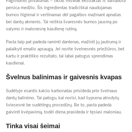
Pagrindinis privalumas – tikras miswak ekstraktas iš Salvadora
persica medžio. Šis ingredientas tradiciškai naudojamas
burnos higienai ir vertinamas dėl pagalbos mažinant apnašas
bei dantų akmenis. Tai reiškia švaresnės burnos jausmą po
valymo ir malonesnę kasdienę rutiną.
Pasta taip pat padeda raminti dantenas, mažinti jų jautrumą ir
palaikyti emalio apsaugą. Jei norite švelnesnės priežiūros, bet
kartu ir praktiško rezultato, tai labai patogus sprendimas
kasdienai.
Švelnus balinimas ir gaivesnis kvapas
Sudėtyje esantis kalcio karbonatas prisideda prie švelnaus
dantų balinimo. Tai patogu, kai norisi, kad šypsena atrodytų
šviesesnė be sudėtingų procedūrų. Be to, pasta padeda
gaivinti kvėpavimą, todėl diena prasideda ir tęsiasi maloniau.
Tinka visai šeimai