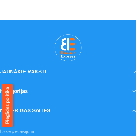
JAUNĀKIE RAKSTI
Piegādes politika
Kategorijas
NODERĪGAS SAITES
Īpašie piedāvājumi