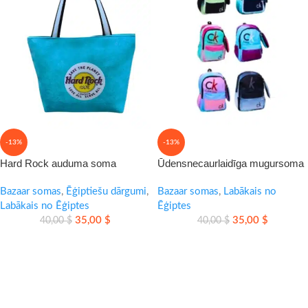
-13%
-13%
Hard Rock auduma soma
Ūdensnecaurlaidīga mugursoma
ikdienai un pirkumiem
ikdienai un ceļojumiem
Bazaar somas
,
Ēģiptiešu dārgumi
,
Bazaar somas
,
Labākais no
Labākais no Ēģiptes
Ēģiptes
35,00
$
35,00
$
40,00
$
40,00
$