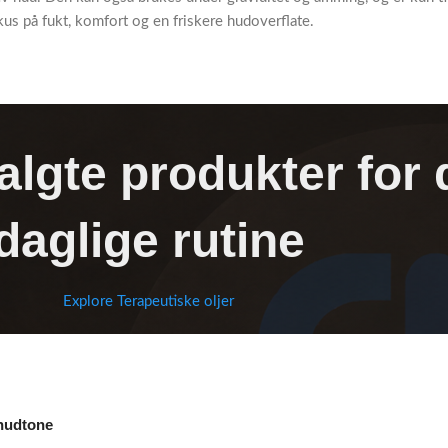
us på fukt, komfort og en friskere hudoverflate.
lgte produkter for 
daglige rutine
Explore Terapeutiske oljer
 hudtone