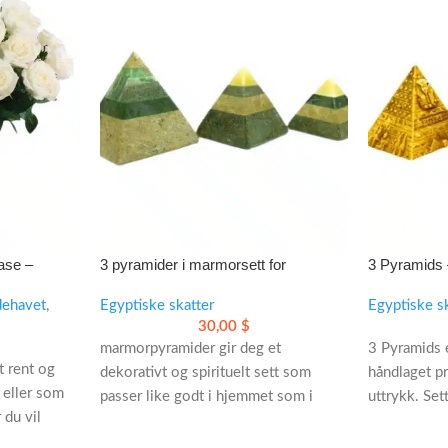
vase –
3 pyramider i marmorsett for
3 Pyramids 
lassisk
meditasjon og dekorasjon
pyramidedek
dehavet
,
Egyptiske skatter
Egyptiske s
30,00
$
marmorpyramider gir deg et
3 Pyramids 
t rent og
dekorativt og spirituelt sett som
håndlaget p
 eller som
passer like godt i hjemmet som i
uttrykk. Set
 du vil
meditasjonsrommet. Det håndlagde
kontor elle
r lyse opp
marmorsettet kan brukes samlet eller