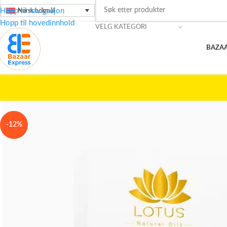
Hopp til navigasjon
Norsk bokmål
Hopp til hovedinnhold
VELG KATEGORI
BAZAA
Hjem
/
Skjønnhetspleie
/
LOTUS
/
Rose Oil – hudpleieolje for fukt, gl
-12%