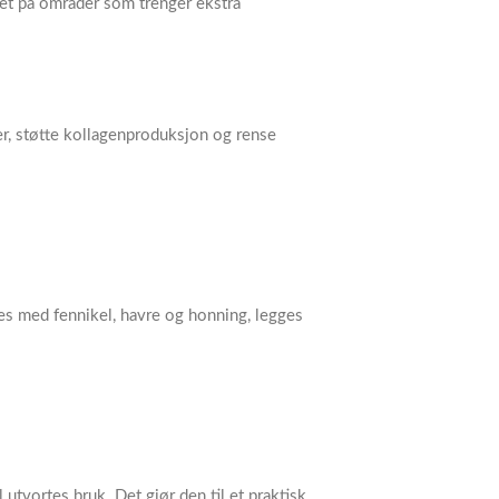
tet på områder som trenger ekstra
er, støtte kollagenproduksjon og rense
des med fennikel, havre og honning, legges
utvortes bruk. Det gjør den til et praktisk