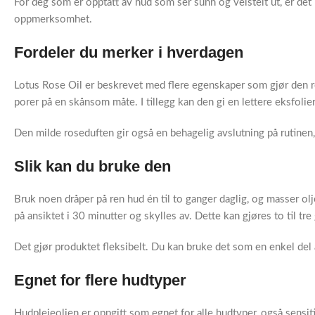
For deg som er opptatt av hud som ser sunn og velstelt ut, er det
oppmerksomhet.
Fordeler du merker i hverdagen
Lotus Rose Oil er beskrevet med flere egenskaper som gjør den rel
porer på en skånsom måte. I tillegg kan den gi en lettere eksfoli
Den milde roseduften gir også en behagelig avslutning på rutinen, 
Slik kan du bruke den
Bruk noen dråper på ren hud én til to ganger daglig, og masser o
på ansiktet i 30 minutter og skylles av. Dette kan gjøres to til tre
Det gjør produktet fleksibelt. Du kan bruke det som en enkel del 
Egnet for flere hudtyper
Hudpleieoljen er oppgitt som egnet for alle hudtyper, også sensiti