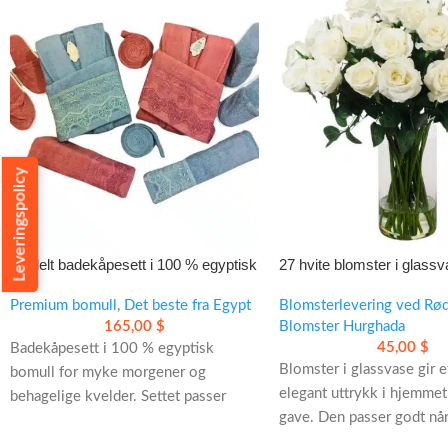
Leveringspolicy
10-delt badekåpesett i 100 % egyptisk
27 hvite blomster i glass
bomull
elegant dekorasjon med k
Premium bomull
,
Det beste fra Egypt
uttrykk
Blomsterlevering ved Rø
165,00
$
Blomster Hurghada
45,00
$
Badekåpesett i 100 % egyptisk
Blomster i glassvase gir e
bomull for myke morgener og
elegant uttrykk i hjemmet
behagelige kvelder. Settet passer
gave. Den passer godt når
godt til to personer og inneholder:
sende en varm hilsen elle
- 2 badekåper