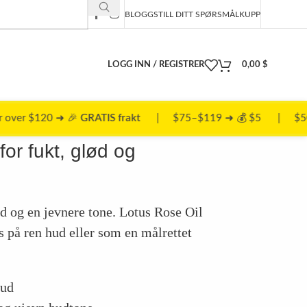
BLOGG
STILL DITT SPØRSMÅL
KUPP
LOGG INN / REGISTRER
0,00
$
TIS frakt
| $75–$119 ➜ 💰 $5 | $50–$74 ➜ 📦 $10
for fukt, glød og
d og en jevnere tone. Lotus Rose Oil
es på ren hud eller som en målrettet
hud