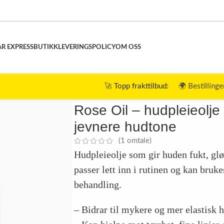
R EXPRESS
BUTIKK
LEVERINGSPOLICY
OM OSS
🚀
Topp frakttilbud:
🌍 Bestillinger over $120 ➜ 🎉
GRA
ød og jevnere hudtone
Rose Oil – hudpleieolje 
jevnere hudtone
(
1
omtale)
Hudpleieolje som gir huden fukt, glø
passer lett inn i rutinen og kan bruk
behandling.
– Bidrar til mykere og mer elastisk 