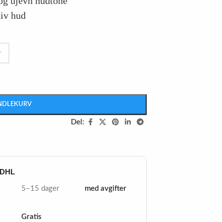
 og ujevn hudtone
tiv hud
ANDLEKURV
Del:
 DHL
5–15 dager
med avgifter
Gratis