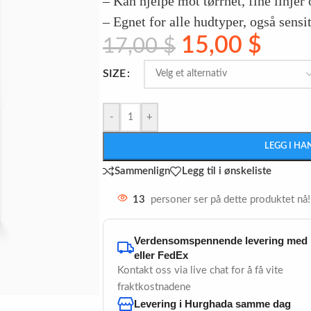
– Kan hjelpe mot tørrhet, fine linjer
– Egnet for alle hudtyper, også sensi
15,00
$
17,00
$
SIZE
-
+
LEGG I H
Sammenlign
Legg til i ønskeliste
13
personer ser på dette produktet nå!
Verdensomspennende levering med
eller FedEx
Kontakt oss via live chat for å få vite
fraktkostnadene
Levering i Hurghada samme dag