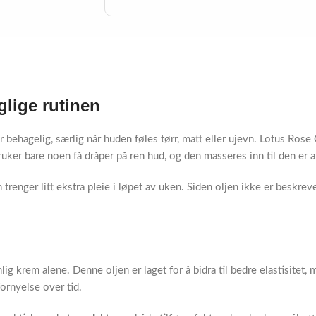
glige rutinen
behagelig, særlig når huden føles tørr, matt eller ujevn. Lotus Rose O
ruker bare noen få dråper på ren hud, og den masseres inn til den er a
n trenger litt ekstra pleie i løpet av uken. Siden oljen ikke er beskre
ig krem alene. Denne oljen er laget for å bidra til bedre elastisitet
ornyelse over tid.