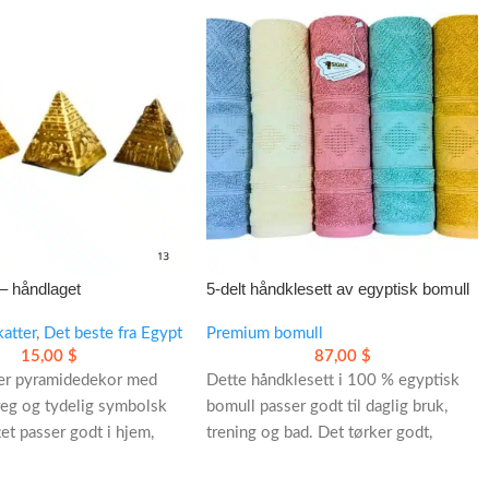
– håndlaget
5-delt håndklesett av egyptisk bomull
or til hjem og kontor
katter
,
Det beste fra Egypt
Premium bomull
15,00
$
87,00
$
er pyramidedekor med
Dette håndklesett i 100 % egyptisk
reg og tydelig symbolsk
bomull passer godt til daglig bruk,
tet passer godt i hjem,
trening og bad. Det tørker godt,
r meditasjonshjørne.
tørker raskt og holder seg pent over
tid.