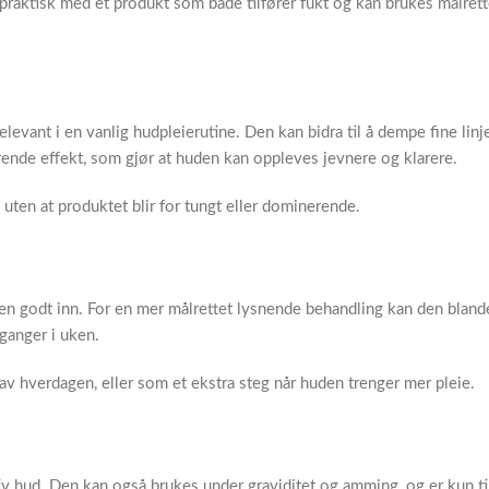
 praktisk med et produkt som både tilfører fukt og kan brukes målret
evant i en vanlig hudpleierutine. Den kan bidra til å dempe fine linj
erende effekt, som gjør at huden kan oppleves jevnere og klarere.
uten at produktet blir for tungt eller dominerende.
ljen godt inn. For en mer målrettet lysnende behandling kan den blan
 ganger i uken.
av hverdagen, eller som et ekstra steg når huden trenger mer pleie.
v hud. Den kan også brukes under graviditet og amming, og er kun til 