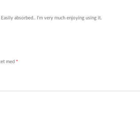
 Easily absorbed.. I’m very much enjoying using it.
*
rket med