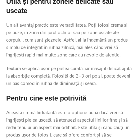
Utilă și pentru zonele delicate sau
uscate
Un alt avantaj practic este versatilitatea. Poți folosi crema și
pe buze, în zona din jurul ochilor sau pe zone uscate ale
corpului, cum sunt gleznele. Astfel, ai la îndemână un produs
simplu de integrat în rutina zilnică, mai ales când vrei să
îngrijești rapid mai multe zone care au nevoie de atenție.
Textura se aplică ușor pe pielea curată, iar masajul delicat ajută
la absorbție completă. Folosită de 2–3 ori pe zi, poate deveni
un pas comod în rutina de dimineață și seară.
Pentru cine este potrivită
Această cremă hidratantă este o opțiune bună dacă vrei să
îngrijești pielea uscată, să atenuezi aspectul liniilor fine și să
redai tenului un aspect mai odihnit. Este utilă și când cauți un
produs ușor de folosit, care să ofere confort și să se