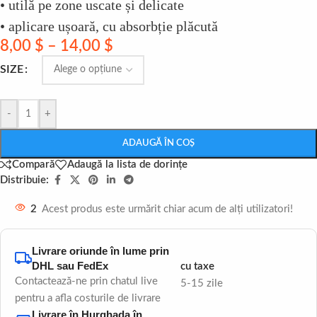
• utilă pe zone uscate și delicate
• aplicare ușoară, cu absorbție plăcută
8,00
$
–
14,00
$
SIZE
-
+
ADAUGĂ ÎN COȘ
Compară
Adaugă la lista de dorințe
Distribuie:
2
Acest produs este urmărit chiar acum de alți utilizatori!
Livrare oriunde în lume prin
DHL sau FedEx
cu taxe
Contactează-ne prin chatul live
5-15 zile
pentru a afla costurile de livrare
Livrare în Hurghada în