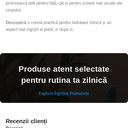
potrivească atât pentru față, cât și pentru zonele mai uscate ale
corpului.
Descoperă
o cremă practică pentru hidratare zilnică și un
aspect mai îngrijit al pielii, zi după zi.
Produse atent selectate
pentru rutina ta zilnică
Explore Îngrijire Frumusețe
Recenzii clienți