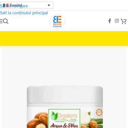
Română
Salt la navigare
Salt la conținutul principal
Prima pagină
/
Îngrijire Frumusețe
/
LOTUS