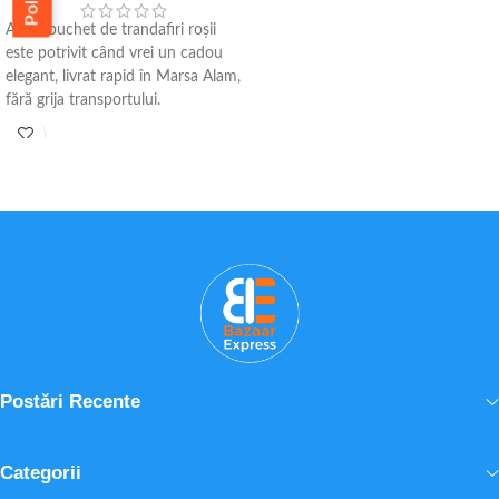
Acest buchet de trandafiri roșii
este potrivit când vrei un cadou
elegant, livrat rapid în Marsa Alam,
fără grija transportului.
• 15 trandafiri roșii premium
• livrare în aceeași zi, înainte de
ora 16:00
• felicitare gratuită și opțiuni extra
• potrivit pentru hoteluri și
resorturi
Postări Recente
Categorii