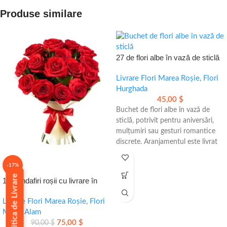
Produse similare
27 de flori albe în vază de sticlă
Livrare Flori Marea Roșie
,
Flori
Hurghada
45,00
$
Buchet de flori albe în vază de
sticlă, potrivit pentru aniversări,
mulțumiri sau gesturi romantice
discrete. Aranjamentul este livrat
în aceeași zi și ajunge gata de
oferit.
-17%
Politica de Livrare
• 27 de flori albe, aranjate cu grijă
15 trandafiri roșii cu livrare în
• Aspect elegant și delicat
aceeași zi în Marsa Alam
• Livrare gratuită în Hurghada
Livrare Flori Marea Roșie
,
Flori
Marsa Alam
75,00
$
90,00
$