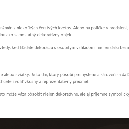
ranžmán z niekoľkých čerstvých kvetov. Alebo na poličke v predsieni,
ázdnu ako samostatný dekoratívny objekt.
 vtedy, keď hľadáte dekoráciu s osobitým vzhľadom, nie len ďalší bež
e alebo sviatky. Je to dar, ktorý pôsobí premyslene a zároveň sa dá 
chcete zvoliť vkusný a reprezentatívny predmet.
to môže váza pôsobiť nielen dekoratívne, ale aj príjemne symbolicky 