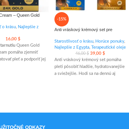
 Cream – Queen Gold
-15%
eam: krém proti starnutiu
a pevnejšiu pleť
ť o krásu
,
Najlepšie z
Anti vráskový krémový set pre
hladšiu a sviežejšiu pleť
16,00
$
Starostlivosť o krásu
,
Horúce ponuky
,
starnutiu
Queen Gold
Najlepšie z Egypta
,
Terapeutické oleje
ream pomáha zjemniť
39,00
$
46,00
$
atovať pleť a podporiť jej
Anti vráskový krémový set pomáha
hľad. Vhodný na
pleti pôsobiť hladšie, hydratovanejšie
použitie ráno aj večer.
a sviežejšie. Hodí sa na dennú aj
nočnú starostlivosť a je vhodný pre
astočky pre luxusný pocit
všetky typy pleti.
amíny A a E pre
ť o pleť
- redukcia jemných liniek a vrások
re citlivú pokožku
- lepšia hydratácia a pružnosť pleti
- rozjasnený a oddýchnutý vzhľad
UŽITOČNÉ ODKAZY