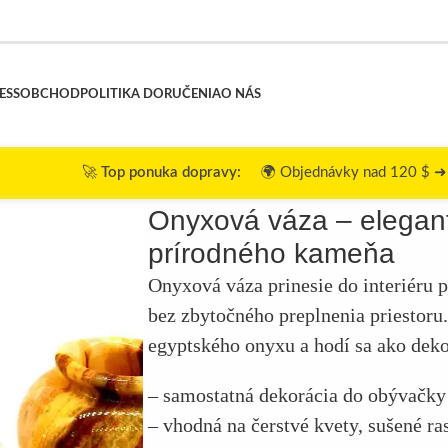
ESS
OBCHOD
POLITIKA DORUČENIA
O NÁS
p ponuka dopravy:
🌍 Objednávky nad 120 $ ➜ 🎉
Doprava zdar
 prírodného kameňa
Onyxová váza – elegan
prírodného kameňa
Onyxová váza prinesie do interiéru p
bez zbytočného preplnenia priestoru.
egyptského onyxu a hodí sa ako deko
– samostatná dekorácia do obývačky
– vhodná na čerstvé kvety, sušené ras