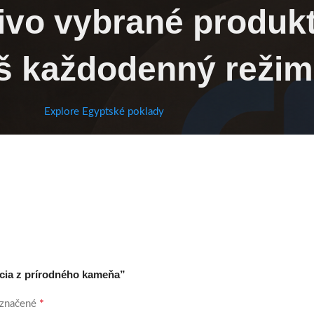
livo vybrané produk
š každodenný režim
Explore Egyptské poklady
ácia z prírodného kameňa”
*
označené