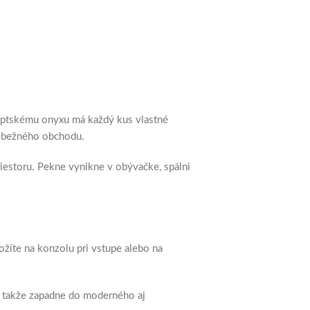
gyptskému onyxu má každý kus vlastné
z bežného obchodu.
iestoru. Pekne vynikne v obývačke, spálni
ožíte na konzolu pri vstupe alebo na
i, takže zapadne do moderného aj