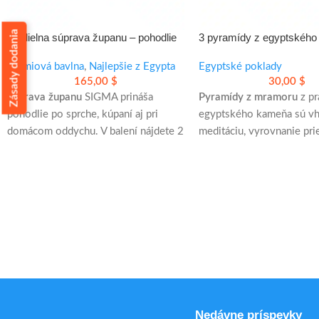
Zásady dodania
10-dielna súprava županu – pohodlie
3 pyramídy z egyptskéh
po sprche v jednom balení
na meditáciu a dekoráciu
Prémiová bavlna
,
Najlepšie z Egypta
Egyptské poklady
165,00
$
30,00
$
Súprava županu
SIGMA prináša
Pyramídy z mramoru
z p
pohodlie po sprche, kúpaní aj pri
egyptského kameňa sú v
domácom oddychu. V balení nájdete 2
meditáciu, vyrovnanie prie
župany, osušky, uteráky, papuče aj
štýlovú dekoráciu. Hodia 
opasky. Prehľadné benefity:
domácnosti, kancelárie aj
- 100 % egyptská bavlna pre mäkký
meditačného kúta.
pocit a dobrú savosť
ručná výroba z Egypta
- kompletné vybavenie pre dvoch
prírodný mramor s origin
- vhodné aj ako darček na svadbu,
kresbou
kolaudáciu či sviatky
možnosť použiť spolu ale
samostatne
Nedávne príspevky