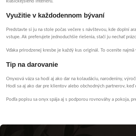
klasickejšieho interiéru.
Využitie v každodennom bývaní
Predstavte si ju na stole počas večere s návštevou, kde doplní a
vstupe. Ak preferujete jednoduchšie riešenia, stačí ju nechať pr
Vďaka prirodzenej kresbe je každý kus originál. To oceníte najmä
Tip na darovanie
Onyxová váza sa hodí aj ako dar na kolaudáciu, narodeniny, výroči
Hodí sa aj ako dar pre klientov alebo obchodných partnerov, keď 
Podľa popisu sa onyx spája aj s podporou rovnováhy a pokoja, pre