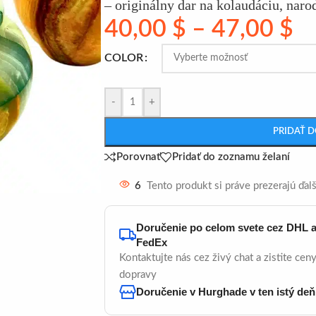
– originálny dar na kolaudáciu, naro
40,00
$
–
47,00
$
COLOR
-
+
PRIDAŤ D
Porovnať
Pridať do zoznamu želaní
6
Tento produkt si práve prezerajú ďalší
Doručenie po celom svete cez DHL 
FedEx
Kontaktujte nás cez živý chat a zistite cen
dopravy
Doručenie v Hurghade v ten istý deň