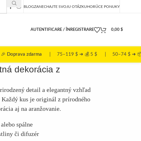
BLOG
ZANECHAJTE SVOJU OTÁZKU
HORÚCE PONUKY
AUTENTIFICARE / ÎNREGISTRARE
0,00
$
ma
| 75–119 $ ➜ 💰 5 $ | 50–74 $ ➜ 📦 10 $
tná dekorácia z
rirodzený detail a elegantný vzhľad
 Každý kus je originál z prírodného
rácia aj na aranžovanie.
 alebo spálne
tliny či difuzér