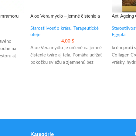
o mramoru
Aloe Vera mydlo – jemné čistenie a
Anti Ageing
hydratujúci pocit pre tvár aj telo
Collagen Cr
Starostlivosť o krásu
,
Terapeutické
pre hladšiu 
Starostlivos
oleje
Egypta
4,00
$
ravého
Aloe Vera mydlo je určené na jemné
krém proti 
hodné na
čistenie tváre aj tela. Pomáha udržať
Collagen C
storu aj
pokožku sviežu a zjemnenú bez
vrásky, hydr
sa do
zbytočného vysušovania.
pevnejší vz
každodenné 
• vhodné pre všetky typy pleti
• praktické na každodenné
24K zlaté či
používanie
Kolagén, vit
álnou
• čistenie s pocitom hydratácie
starostlivos
Vhodný aj p
bo
Kategórie