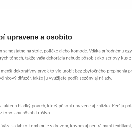
obí upravene a osobito
len samostatne na stole, poličke alebo komode. Vďaka prírodnému e
rých tónoch, takže vaša dekorácia nebude pôsobiť ako sériový kus 
 menší dekoratívny prvok to vie urobiť bez zbytočného preplnenia pr
yčinkový difuzér, takže ju využijete podľa sezóny aj nálady.
rakter a hladký povrch, ktorý pôsobí upravene aj zblízka. Keď ju pol
ez toho, aby pôsobil rušivo.
a. Váza sa ľahko kombinuje s drevom, kovom aj neutrálnymi textíliam