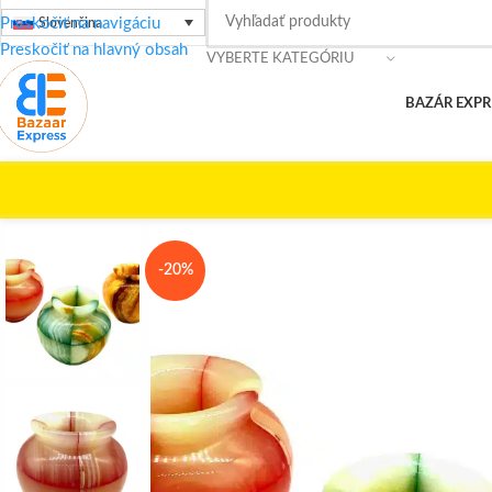
Preskočiť na navigáciu
Slovenčina
Preskočiť na hlavný obsah
VYBERTE KATEGÓRIU
BAZÁR EXPR
🚀
To
Domov
/
Egyptské poklady
/
Onyxová váza – elegantná dekorácia z
-20%