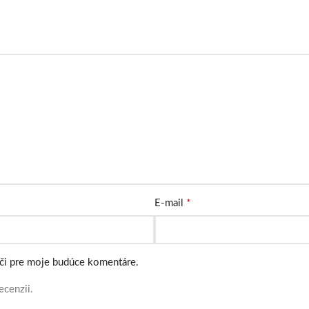
*
E-mail
ači pre moje budúce komentáre.
ecenzii.