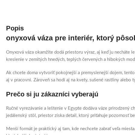
Popis
onyxová váza pre interiér, ktorý pôs
Onyxová váza okamžite dodá priestoru výraz, aj keď ju necháte 
kreslenie v zemitých hnedých, teplých červených a hlbokých mod
Ak chcete doma vytvoriť pokojnejší a premyslenejší dojem, tento
aj v pracovni. Zároveň sa hodí aj na kvety, sušené rastliny alebo t
Prečo si ju zákazníci vyberajú
Ručné vyrezávanie a leštenie v Egypte dodáva váze prirodzený cha
jedálenský stôl, priestor získa detail, ktorý priťahuje pozornosť b
Menší formát je praktický aj tam, kde nechcete zabrať veľa miest