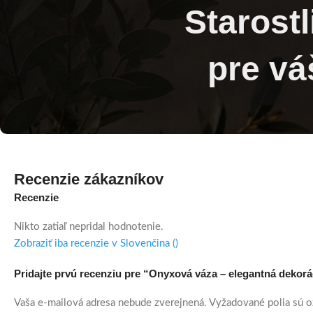
Starost
pre vá
Recenzie zákazníkov
Recenzie
Nikto zatiaľ nepridal hodnotenie.
Zobraziť iba recenzie v Slovenčina ()
Pridajte prvú recenziu pre “Onyxová váza – elegantná dekor
Vaša e-mailová adresa nebude zverejnená.
Vyžadované polia sú 