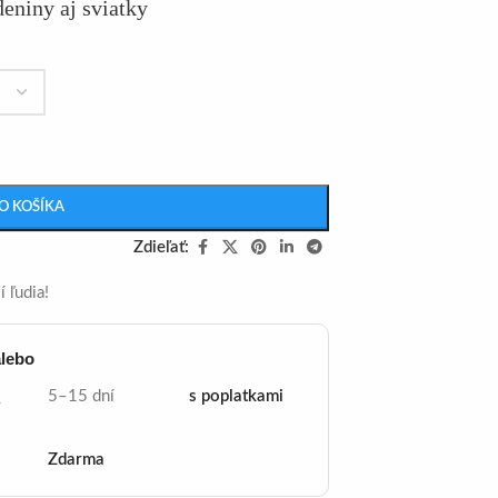
deniny aj sviatky
O KOŠÍKA
Zdieľať:
 ľudia!
alebo
5–15 dní
s poplatkami
y
Zdarma