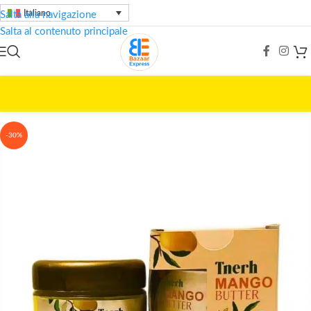
Italiano
Salta alla navigazione
Salta al contenuto principale
Home
/
Cura della bellezza
/
TNERH
-30%