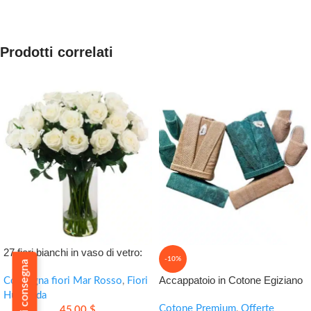
Prodotti correlati
27 fiori bianchi in vaso di vetro:
-10%
Politica di consegna
eleganza fresca per ogni
Accappatoio in Cotone Egiziano
occasione
Consegna fiori Mar Rosso
,
Fiori
SIGMA
Hurghada
Cotone Premium
,
Offerte
45,00
$