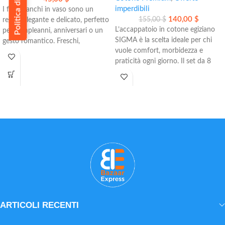
imperdibili
I fiori bianchi in vaso sono un
140,00
$
155,00
$
regalo elegante e delicato, perfetto
L’accappatoio in cotone egiziano
per compleanni, anniversari o un
SIGMA è la scelta ideale per chi
gesto romantico. Freschi,
vuole comfort, morbidezza e
selezionati a mano e consegnati in
praticità ogni giorno. Il set da 8
giornata, portano subito luce e
pezzi include tutto il necessario
raffinatezza in ogni ambiente.
per sentirsi bene dopo la doccia o
• Composizione con 27 fiori
il bagno.
bianchi
- 2 accappatoi ultra morbidi
• Vaso di vetro elegante e versatile
- 2 asciugamani assorbenti
• Consegna gratuita a Hurghada
- 2 pantofole in cotone
- 2 cinture regolabili
Perfetto per lui e per lei, in ogni
stagione.
ARTICOLI RECENTI