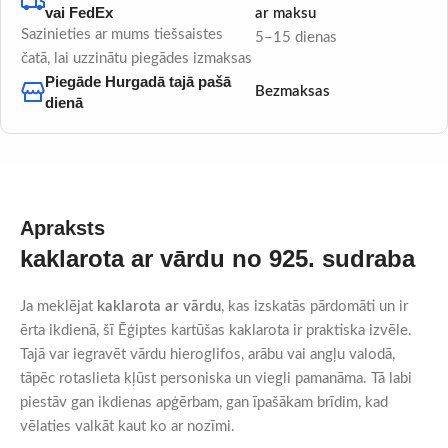
vai FedEx
ar maksu
Sazinieties ar mums tiešsaistes
5–15 dienas
čatā, lai uzzinātu piegādes izmaksas
Piegāde Hurgadā tajā pašā
Bezmaksas
dienā
Apraksts
kaklarota ar vārdu no 925. sudraba
Ja meklējat
kaklarota ar vārdu
, kas izskatās pārdomāti un ir
ērta ikdienā, šī Ēģiptes kartūšas kaklarota ir praktiska izvēle.
Tajā var iegravēt vārdu hieroglifos, arābu vai angļu valodā,
tāpēc rotaslieta kļūst personiska un viegli pamanāma. Tā labi
piestāv gan ikdienas apģērbam, gan īpašākam brīdim, kad
vēlaties valkāt kaut ko ar nozīmi.