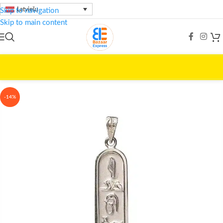
Latviešu
Skip to navigation
Skip to main content
Home
/
Ēģiptiešu dārgumi
-14%