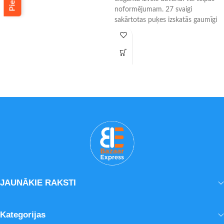
noformējumam. 27 svaigi
sakārtotas puķes izskatās gaumīgi
un ir gatavas uzreiz pēc piegādes.
- Piemērotas dāvanai un interjeram
- Pieejama piegāde tajā pašā dienā
- Rūpīgi sakārtotas stikla vāzē
JAUNĀKIE RAKSTI
Kategorijas