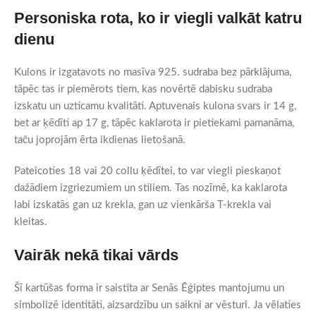
Personiska rota, ko ir viegli valkāt katru
dienu
Kulons ir izgatavots no masīva 925. sudraba bez pārklājuma,
tāpēc tas ir piemērots tiem, kas novērtē dabisku sudraba
izskatu un uzticamu kvalitāti. Aptuvenais kulona svars ir 14 g,
bet ar ķēdīti ap 17 g, tāpēc kaklarota ir pietiekami pamanāma,
taču joprojām ērta ikdienas lietošanā.
Pateicoties 18 vai 20 collu ķēdītei, to var viegli pieskaņot
dažādiem izgriezumiem un stiliem. Tas nozīmē, ka kaklarota
labi izskatās gan uz krekla, gan uz vienkārša T-krekla vai
kleitas.
Vairāk nekā tikai vārds
Šī kartūšas forma ir saistīta ar Senās Ēģiptes mantojumu un
simbolizē identitāti, aizsardzību un saikni ar vēsturi. Ja vēlaties