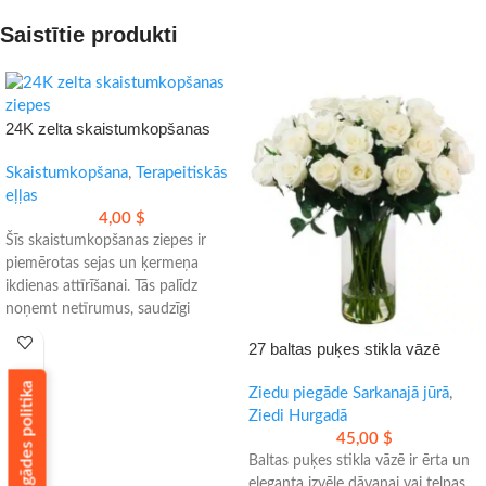
Saistītie produkti
24K zelta skaistumkopšanas
ziepes sejai un ķermenim
Skaistumkopšana
,
Terapeitiskās
eļļas
4,00
$
Šīs skaistumkopšanas ziepes ir
piemērotas sejas un ķermeņa
ikdienas attīrīšanai. Tās palīdz
noņemt netīrumus, saudzīgi
mitrina un piešķir ādai svaigāku
27 baltas puķes stikla vāzē
izskatu.
- Bagātīgas putas ērtai lietošanai
Piegādes politika
Ziedu piegāde Sarkanajā jūrā
,
- Piemērotas jutīgai, sausai un
Ziedi Hurgadā
taukainai ādai
45,00
$
- Ērts risinājums ikdienas kopšanai
Baltas puķes stikla vāzē ir ērta un
eleganta izvēle dāvanai vai telpas