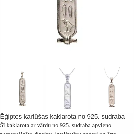
Ēģiptes kartūšas kaklarota no 925. sudraba
Šī kaklarota ar vārdu no 925. sudraba apvieno
personalizētu dizainu, kvalitatīvu apdari un ērtu