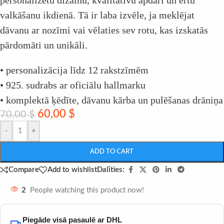
valkāšanu ikdienā. Tā ir laba izvēle, ja meklējat
dāvanu ar nozīmi vai vēlaties sev rotu, kas izskatās
pārdomāti un unikāli.
• personalizācija līdz 12 rakstzīmēm
• 925. sudrabs ar oficiālu hallmarku
• komplektā ķēdīte, dāvanu kārba un pulēšanas drāniņa
60,00
$
70,00
$
-
+
ADD TO CART
Dalīties:
Compare
Add to wishlist
2
People watching this product now!
Piegāde visā pasaulē ar DHL