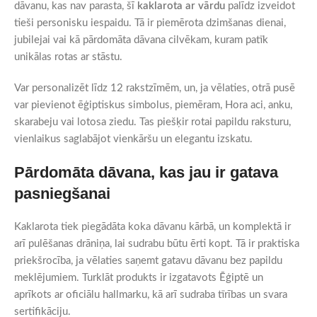
dāvanu, kas nav parasta, šī
kaklarota ar vārdu
palīdz izveidot
tieši personisku iespaidu. Tā ir piemērota dzimšanas dienai,
jubilejai vai kā pārdomāta dāvana cilvēkam, kuram patīk
unikālas rotas ar stāstu.
Var personalizēt līdz 12 rakstzīmēm, un, ja vēlaties, otrā pusē
var pievienot ēģiptiskus simbolus, piemēram, Hora aci, anku,
skarabeju vai lotosa ziedu. Tas piešķir rotai papildu raksturu,
vienlaikus saglabājot vienkāršu un elegantu izskatu.
Pārdomāta dāvana, kas jau ir gatava
pasniegšanai
Kaklarota tiek piegādāta koka dāvanu kārbā, un komplektā ir
arī pulēšanas drāniņa, lai sudrabu būtu ērti kopt. Tā ir praktiska
priekšrocība, ja vēlaties saņemt gatavu dāvanu bez papildu
meklējumiem. Turklāt produkts ir izgatavots Ēģiptē un
aprīkots ar oficiālu hallmarku, kā arī sudraba tīrības un svara
sertifikāciju.