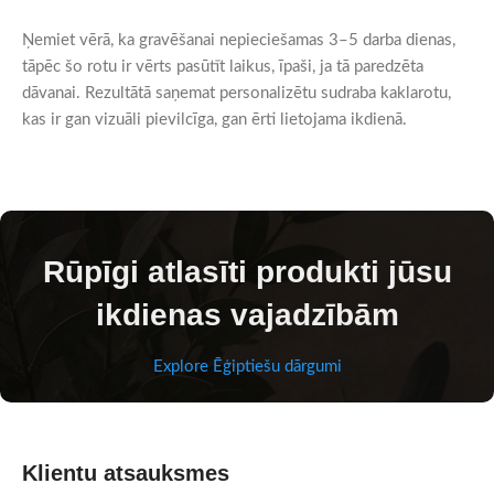
Ņemiet vērā, ka gravēšanai nepieciešamas 3–5 darba dienas,
tāpēc šo rotu ir vērts pasūtīt laikus, īpaši, ja tā paredzēta
dāvanai. Rezultātā saņemat personalizētu sudraba kaklarotu,
kas ir gan vizuāli pievilcīga, gan ērti lietojama ikdienā.
Rūpīgi atlasīti produkti jūsu
ikdienas vajadzībām
Explore Ēģiptiešu dārgumi
Klientu atsauksmes