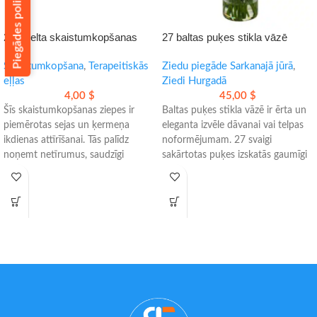
Piegādes politika
24K zelta skaistumkopšanas
27 baltas puķes stikla vāzē
ziepes sejai un ķermenim
Skaistumkopšana
,
Terapeitiskās
Ziedu piegāde Sarkanajā jūrā
,
eļļas
Ziedi Hurgadā
4,00
$
45,00
$
Šīs skaistumkopšanas ziepes ir
Baltas puķes stikla vāzē ir ērta un
piemērotas sejas un ķermeņa
eleganta izvēle dāvanai vai telpas
ikdienas attīrīšanai. Tās palīdz
noformējumam. 27 svaigi
noņemt netīrumus, saudzīgi
sakārtotas puķes izskatās gaumīgi
mitrina un piešķir ādai svaigāku
un ir gatavas uzreiz pēc piegādes.
izskatu.
- Piemērotas dāvanai un interjeram
- Bagātīgas putas ērtai lietošanai
- Pieejama piegāde tajā pašā dienā
- Piemērotas jutīgai, sausai un
- Rūpīgi sakārtotas stikla vāzē
taukainai ādai
- Ērts risinājums ikdienas kopšanai