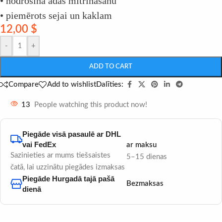
• nodrošina ādas mitrināšanu
• piemērots sejai un kaklam
12,00
$
-
+
ADD TO CART
Dalīties:
Compare
Add to wishlist
13
People watching this product now!
Piegāde visā pasaulē ar DHL
vai FedEx
ar maksu
Sazinieties ar mums tiešsaistes
5–15 dienas
čatā, lai uzzinātu piegādes izmaksas
Piegāde Hurgadā tajā pašā
Bezmaksas
dienā