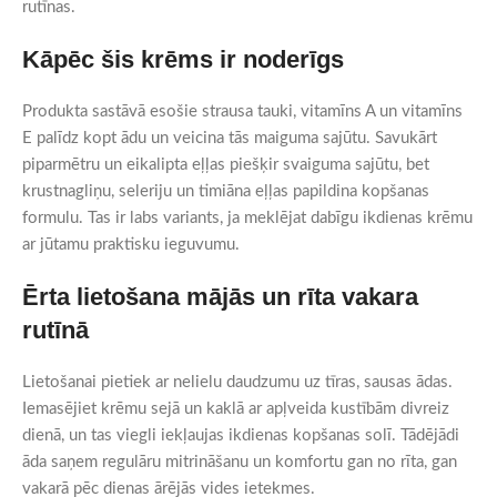
rutīnas.
Kāpēc šis krēms ir noderīgs
Produkta sastāvā esošie strausa tauki, vitamīns A un vitamīns
E palīdz kopt ādu un veicina tās maiguma sajūtu. Savukārt
piparmētru un eikalipta eļļas piešķir svaiguma sajūtu, bet
krustnagliņu, seleriju un timiāna eļļas papildina kopšanas
formulu. Tas ir labs variants, ja meklējat dabīgu ikdienas krēmu
ar jūtamu praktisku ieguvumu.
Ērta lietošana mājās un rīta vakara
rutīnā
Lietošanai pietiek ar nelielu daudzumu uz tīras, sausas ādas.
Iemasējiet krēmu sejā un kaklā ar apļveida kustībām divreiz
dienā, un tas viegli iekļaujas ikdienas kopšanas solī. Tādējādi
āda saņem regulāru mitrināšanu un komfortu gan no rīta, gan
vakarā pēc dienas ārējās vides ietekmes.