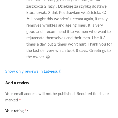
facetów. Używaj go 3 razy dziennie, ale nie
zaszkodzi 2 razy . Dziękuję za szybką dostawę
która trwała 8 dni. Pozdrawiam właściciela. 😊
🏴󠁧󠁢󠁳󠁣󠁴󠁿 I bought this wonderful cream again, it really
removes wrinkles and ageing lines. It is very
good and I recommend it to women who want to
rejuvenate themselves and their men. Use it 3
times a day, but 2 times won’t hurt. Thank you for
the fast delivery which took 8 days. Greetings to
the owner. 😊
Show only reviews in Latviešu ()
Add a review
Your email address will not be published.
Required fields are
*
marked
*
Your rating