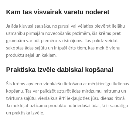
Kam tas visvairāk varētu noderēt
Ja āda kļuvusi sausāka, nogurusi vai vēlaties pievērst lielāku
uzmanību pirmajām novecošanās pazīmēm, šis
krēms pret
grumbām
var būt piemērots risinājums. Tas palīdz veidot
sakoptas ādas sajūtu un ir īpaši ērts tiem, kas meklē vienu
produktu sejai un kaklam.
Praktiska izvēle dabiskai kopšanai
Šis krēms apvieno vienkāršu lietošanu ar mērķtiecīgu ikdienas
kopšanu. Tas var palīdzēt uzturēt ādas mirdzumu, mitrumu un
tvirtuma sajūtu, vienlaikus ērti iekļaujoties jūsu dienas ritmā.
Ja meklējat uzticamu produktu nobriedušai ādai, šī ir saprātīga
un praktiska izvēle.