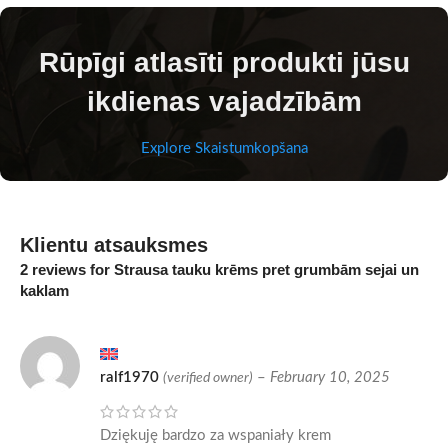
Rūpīgi atlasīti produkti jūsu
ikdienas vajadzībām
Explore Skaistumkopšana
Klientu atsauksmes
2 reviews for
Strausa tauku krēms pret grumbām sejai un
kaklam
ralf1970
–
February 10, 2025
(verified owner)
Dziękuję bardzo za wspaniały krem