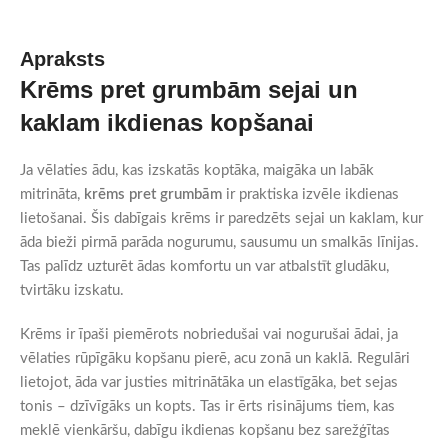
Apraksts
Krēms pret grumbām sejai un
kaklam ikdienas kopšanai
Ja vēlaties ādu, kas izskatās koptāka, maigāka un labāk
mitrināta,
krēms pret grumbām
ir praktiska izvēle ikdienas
lietošanai. Šis dabīgais krēms ir paredzēts sejai un kaklam, kur
āda bieži pirmā parāda nogurumu, sausumu un smalkās līnijas.
Tas palīdz uzturēt ādas komfortu un var atbalstīt gludāku,
tvirtāku izskatu.
Krēms ir īpaši piemērots nobriedušai vai nogurušai ādai, ja
vēlaties rūpīgāku kopšanu pierē, acu zonā un kaklā. Regulāri
lietojot, āda var justies mitrinātāka un elastīgāka, bet sejas
tonis – dzīvīgāks un kopts. Tas ir ērts risinājums tiem, kas
meklē vienkāršu, dabīgu ikdienas kopšanu bez sarežģītas