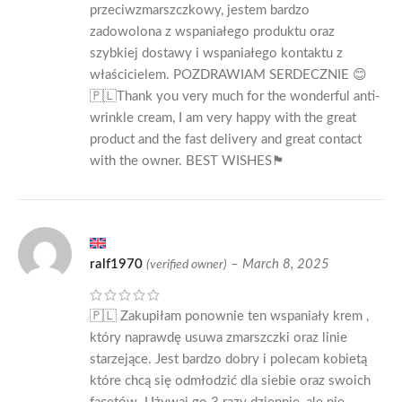
przeciwzmarszczkowy, jestem bardzo
zadowolona z wspaniałego produktu oraz
szybkiej dostawy i wspaniałego kontaktu z
właścicielem. POZDRAWIAM SERDECZNIE 😊
🇵🇱Thank you very much for the wonderful anti-
wrinkle cream, I am very happy with the great
product and the fast delivery and great contact
with the owner. BEST WISHES🏴󠁧󠁢󠁳󠁣󠁴󠁿
ralf1970
–
March 8, 2025
(verified owner)
🇵🇱 Zakupiłam ponownie ten wspaniały krem ,
który naprawdę usuwa zmarszczki oraz linie
starzejące. Jest bardzo dobry i polecam kobietą
które chcą się odmłodzić dla siebie oraz swoich