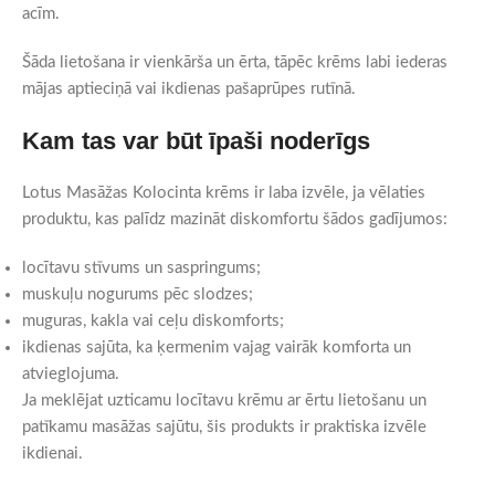
acīm.
Šāda lietošana ir vienkārša un ērta, tāpēc krēms labi iederas
mājas aptieciņā vai ikdienas pašaprūpes rutīnā.
Kam tas var būt īpaši noderīgs
Lotus Masāžas Kolocinta krēms ir laba izvēle, ja vēlaties
produktu, kas palīdz mazināt diskomfortu šādos gadījumos:
locītavu stīvums un saspringums;
muskuļu nogurums pēc slodzes;
muguras, kakla vai ceļu diskomforts;
ikdienas sajūta, ka ķermenim vajag vairāk komforta un
atvieglojuma.
Ja meklējat uzticamu locītavu krēmu ar ērtu lietošanu un
patīkamu masāžas sajūtu, šis produkts ir praktiska izvēle
ikdienai.