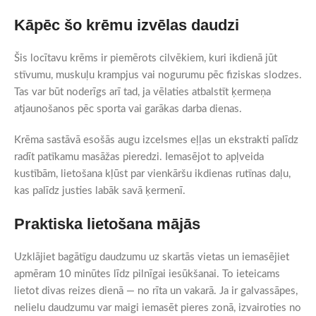
Kāpēc šo krēmu izvēlas daudzi
Šis locītavu krēms ir piemērots cilvēkiem, kuri ikdienā jūt
stīvumu, muskuļu krampjus vai nogurumu pēc fiziskas slodzes.
Tas var būt noderīgs arī tad, ja vēlaties atbalstīt ķermeņa
atjaunošanos pēc sporta vai garākas darba dienas.
Krēma sastāvā esošās augu izcelsmes eļļas un ekstrakti palīdz
radīt patīkamu masāžas pieredzi. Iemasējot to apļveida
kustībām, lietošana kļūst par vienkāršu ikdienas rutīnas daļu,
kas palīdz justies labāk savā ķermenī.
Praktiska lietošana mājās
Uzklājiet bagātīgu daudzumu uz skartās vietas un iemasējiet
apmēram 10 minūtes līdz pilnīgai iesūkšanai. To ieteicams
lietot divas reizes dienā — no rīta un vakarā. Ja ir galvassāpes,
nelielu daudzumu var maigi iemasēt pieres zonā, izvairoties no