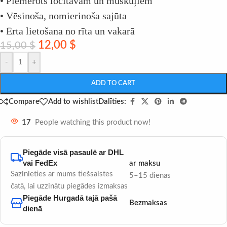
• Piemērots locītavām un muskuļiem
• Vēsinoša, nomierinoša sajūta
• Ērta lietošana no rīta un vakarā
12,00
$
15,00
$
-
+
ADD TO CART
Dalīties:
Compare
Add to wishlist
17
People watching this product now!
Piegāde visā pasaulē ar DHL
vai FedEx
ar maksu
Sazinieties ar mums tiešsaistes
5–15 dienas
čatā, lai uzzinātu piegādes izmaksas
Piegāde Hurgadā tajā pašā
Bezmaksas
dienā