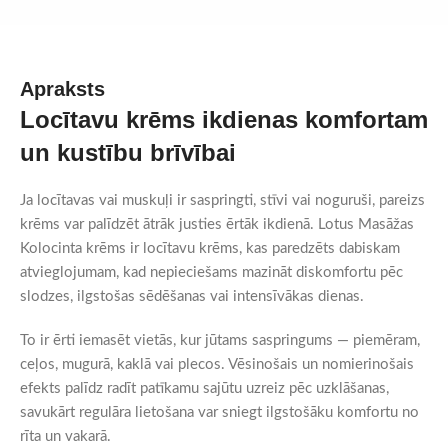
Apraksts
Locītavu krēms ikdienas komfortam
un kustību brīvībai
Ja locītavas vai muskuļi ir saspringti, stīvi vai noguruši, pareizs
krēms var palīdzēt ātrāk justies ērtāk ikdienā. Lotus Masāžas
Kolocinta krēms ir locītavu krēms, kas paredzēts dabiskam
atvieglojumam, kad nepieciešams mazināt diskomfortu pēc
slodzes, ilgstošas sēdēšanas vai intensīvākas dienas.
To ir ērti iemasēt vietās, kur jūtams saspringums — piemēram,
ceļos, mugurā, kaklā vai plecos. Vēsinošais un nomierinošais
efekts palīdz radīt patīkamu sajūtu uzreiz pēc uzklāšanas,
savukārt regulāra lietošana var sniegt ilgstošāku komfortu no
rīta un vakarā.