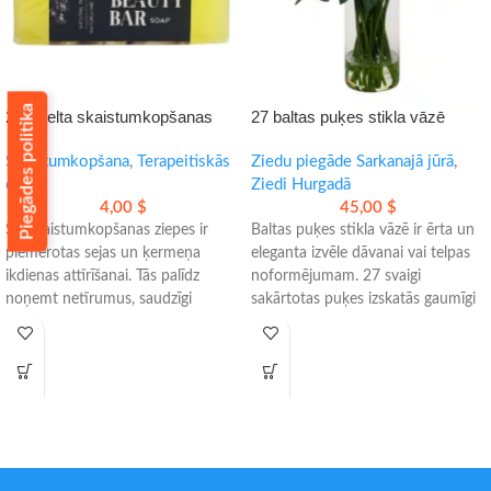
Piegādes politika
24K zelta skaistumkopšanas
27 baltas puķes stikla vāzē
ziepes sejai un ķermenim
Skaistumkopšana
,
Terapeitiskās
Ziedu piegāde Sarkanajā jūrā
,
eļļas
Ziedi Hurgadā
4,00
$
45,00
$
Šīs skaistumkopšanas ziepes ir
Baltas puķes stikla vāzē ir ērta un
piemērotas sejas un ķermeņa
eleganta izvēle dāvanai vai telpas
ikdienas attīrīšanai. Tās palīdz
noformējumam. 27 svaigi
noņemt netīrumus, saudzīgi
sakārtotas puķes izskatās gaumīgi
mitrina un piešķir ādai svaigāku
un ir gatavas uzreiz pēc piegādes.
izskatu.
- Piemērotas dāvanai un interjeram
- Bagātīgas putas ērtai lietošanai
- Pieejama piegāde tajā pašā dienā
- Piemērotas jutīgai, sausai un
- Rūpīgi sakārtotas stikla vāzē
taukainai ādai
- Ērts risinājums ikdienas kopšanai