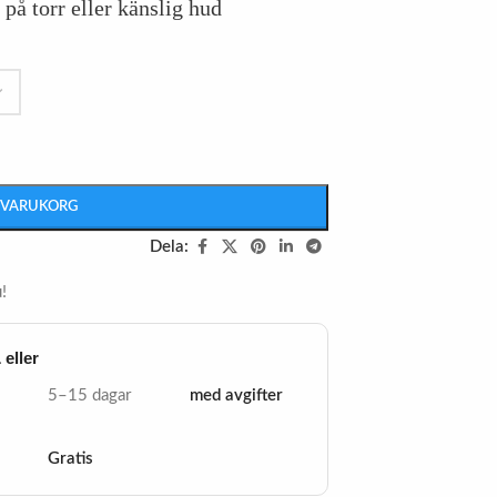
på torr eller känslig hud
I VARUKORG
Dela:
!
eller
5–15 dagar
med avgifter
Gratis