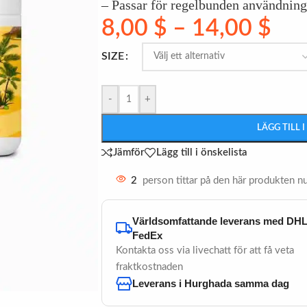
– Passar för regelbunden användning 
8,00
$
–
14,00
$
SIZE
-
+
LÄGG TILL 
Jämför
Lägg till i önskelista
2
person tittar på den här produkten nu
Världsomfattande leverans med DHL 
FedEx
Kontakta oss via livechatt för att få veta
fraktkostnaden
Leverans i Hurghada samma dag