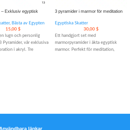
 – Exklusiv egyptisk
3 pyramider i marmor för meditation
ation i akryl
och stilfull inredning
katter
,
Bästa av Egypten
Egyptiska Skatter
15,00
$
30,00
$
n lugn och personlig
Ett handgjort set med
3 Pyramider, vår exklusiva
marmorpyramider i äkta egyptisk
ation i akryl. Tre
marmor. Perfekt för meditation,
r en balanserad och unik
energiarbete och stilren inredning
med en lugn och exklusiv känsla.
- Tre unika marmorpyramider med
naturliga kristallinlagringar
- Passar på altare, skrivbord och i
vardagsrum
- En genomtänkt gåva med genuin
hantverkskänsla
Användbara länkar