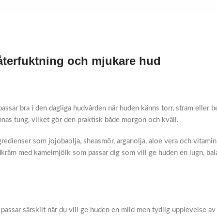
återfuktning och mjukare hud
ar bra i den dagliga hudvården när huden känns torr, stram eller 
nnas tung, vilket gör den praktisk både morgon och kväll.
dienser som jojobaolja, sheasmör, arganolja, aloe vera och vitamin 
hudkräm med kamelmjölk som passar dig som vill ge huden en lugn, bal
ssar särskilt när du vill ge huden en mild men tydlig upplevelse av 