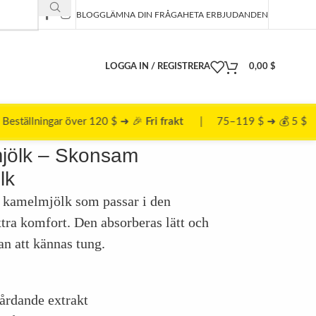
BLOGG
LÄMNA DIN FRÅGA
HETA ERBJUDANDEN
LOGGA IN / REGISTRERA
0,00
$
er 120 $ ➜ 🎉
Fri frakt
| 75–119 $ ➜ 💰 5 $ | 50–74 $ ➜ 
jölk – Skonsam
lk
kamelmjölk som passar i den
tra komfort. Den absorberas lätt och
an att kännas tung.
årdande extrakt