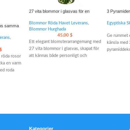
27 vita blommor i glasvas för en
3 Pyramider
elegant och minnesvärd gest
pyramiddekor
Blommor Röda Havet Leverans
,
Egyptiska S
ans samma
Blommor Hurghada
45,00
$
Ge rummet e
erans
,
Ett elegant blomsterarrangemang med
känsla med 
27 vita blommor i glasvas, skapat för
pyramiddekor
$
att kännas både personligt och
 röda rosor
storlekar fö
stilrent. Den rena färgskalan och den
icka en varm
inredning.
vackra vasen gör gåvan lätt att
Med roda
uppskatta vid födelsedagar, årsdagar
 i Hurghada,
eller när du vill visa omtanke.
esentation
• Färska, handplockade blommor
• Levereras samma dag
tjälk och
• Passar för romantiska och
omtänksamma tillfällen
Hurghada
Kategorier