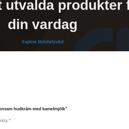
 utvalda produkter 
din vardag
Explore Skönhetsvård
Skonsam hudkräm med kamelmjölk”
*
ärkta