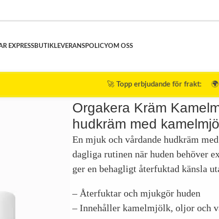
AR EXPRESS
BUTIK
LEVERANSPOLICY
OM OSS
🚀
Topp erbjudande för frakt:
🌍 Beställningar öv
m hudkräm med kamelmjölk
Orgakera Kräm Kamelm
hudkräm med kamelmjö
En mjuk och vårdande hudkräm med 
dagliga rutinen när huden behöver ex
ger en behagligt återfuktad känsla ut
– Återfuktar och mjukgör huden
– Innehåller kamelmjölk, oljor och v