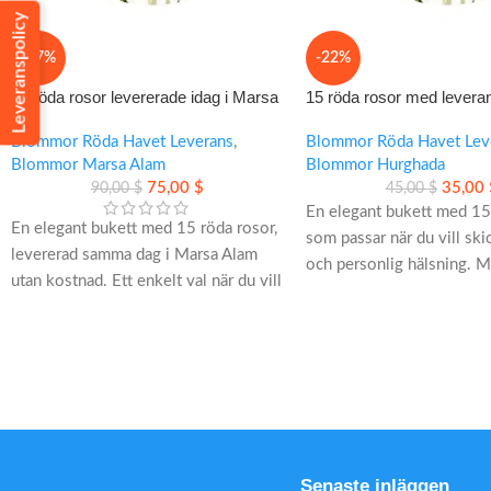
Leveranspolicy
-17%
-22%
15 röda rosor levererade idag i Marsa
15 röda rosor med lever
Alam
dag i Hurghada
Blommor Röda Havet Leverans
,
Blommor Röda Havet Lev
Blommor Marsa Alam
Blommor Hurghada
75,00
$
35,00
90,00
$
45,00
$
En elegant bukett med 15
En elegant bukett med 15 röda rosor,
som passar när du vill sk
levererad samma dag i Marsa Alam
och personlig hälsning. 
utan kostnad. Ett enkelt val när du vill
rosor leverans samma dag
överraska med något personligt,
gratis kort och stilren pr
stilrent och tydligt romantiskt.
blir det enkelt att göra ett
omtänksamt intryck.
• Handplockade rosor med långa
• Premiumrosor med långs
stjälkar
klassisk röd färg
• Gratis kort med personlig hälsning
• Leverans samma dag i 
• Leverans till hem, hotell och resort
före kl. 16.00
Senaste inläggen