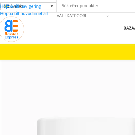
Hoppa till navigering
Svenska
Hoppa till huvudinnehåll
VÄLJ KATEGORI
BAZA
Hem
/
Skönhetsvård
/
LOTUS
/
Orgakera Kräm Kamelmjölk – Skonsa