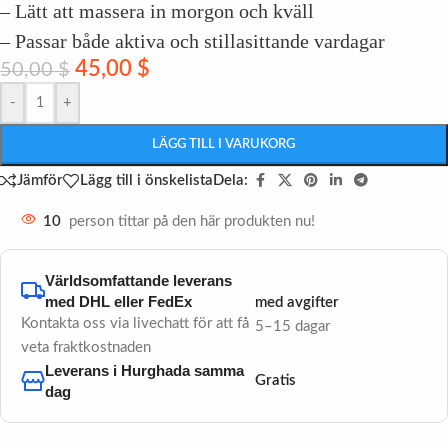
– Lätt att massera in morgon och kväll
– Passar både aktiva och stillasittande vardagar
45,00
$
50,00
$
-
+
LÄGG TILL I VARUKORG
Dela:
Jämför
Lägg till i önskelista
10
person tittar på den här produkten nu!
Världsomfattande leverans
med DHL eller FedEx
med avgifter
Kontakta oss via livechatt för att få
5–15 dagar
veta fraktkostnaden
Leverans i Hurghada samma
Gratis
dag