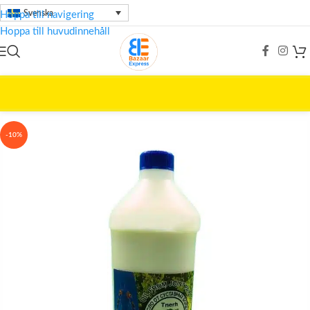
Svenska
Hoppa till navigering
Hoppa till huvudinnehåll
Hem
/
Skönhetsvård
/
TNERH
-10%