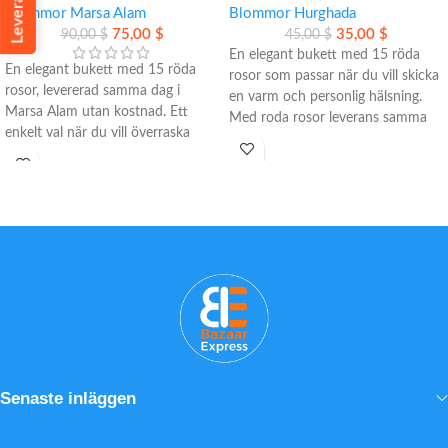
Blommor Marsa Alam
Blommor Hurghada
75,00
$
35,00
$
90,00
$
45,00
$
En elegant bukett med 15 röda
En elegant bukett med 15 röda
rosor som passar när du vill skicka
rosor, levererad samma dag i
en varm och personlig hälsning.
Marsa Alam utan kostnad. Ett
Med roda rosor leverans samma
enkelt val när du vill överraska
dag i Hurghada, gratis kort och
med något personligt, stilrent och
stilren presentation blir det enkelt
tydligt romantiskt.
att göra ett omtänksamt intryck.
• Premiumrosor med långstjälk
• Handplockade rosor med långa
och klassisk röd färg
stjälkar
• Leverans samma dag i Hurghada
• Gratis kort med personlig
före kl. 16.00
hälsning
• Gratis hälsningskort ingår
• Leverans till hem, hotell och
resort
Senaste inläggen